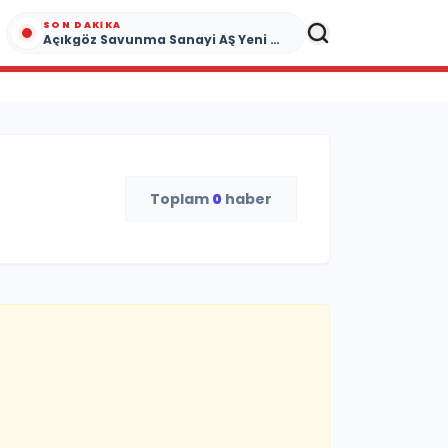
SON DAKIKA
Açıkgöz Savunma Sanayi AŞ Yeni Yönetim Kurulunu Açıkladı ve Savunma Sanayinde Küresel Vizyon Vurgusu
Toplam
0
haber