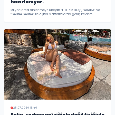
hazırlanıyor.
Milyonlarca dinlenmeye ulaşan “ELLERİM BOŞ”, “ARABA” ve
“SALINA SALINA” ile dijital platformlarda geniş kitlelere
ulaşan, Spotify’da liste kapaklarında yer alan M Lisa, şimdi
enerjisini “Tatlı Bela” ile bir üst seviyeye taşıyor.
25.07.2026 15:40
Fulin, sadece müziğiyle değil fiziğiyle