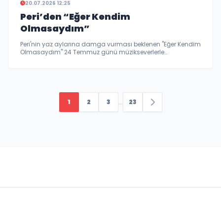
20.07.2026 12:25
Peri’den “Eğer Kendim
Olmasaydım”
Peri'nin yaz aylarına damga vurması beklenen "Eğer Kendim
Olmasaydım" 24 Temmuz günü müzikseverlerle
buluşturdu..
...
1
2
3
23