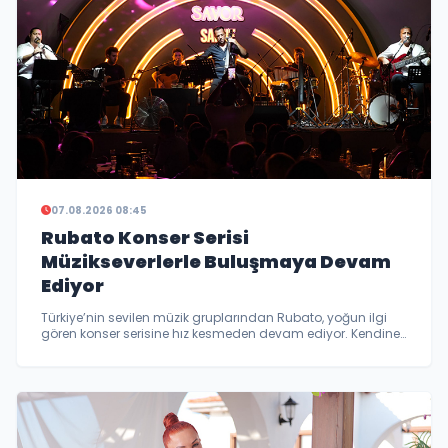
07.08.2026 08:45
Rubato Konser Serisi
Müzikseverlerle Buluşmaya Devam
Ediyor
Türkiye’nin sevilen müzik gruplarından Rubato, yoğun ilgi
gören konser serisine hız kesmeden devam ediyor. Kendine
özgü yorumları, güçlü sahne performansı ve geniş repertuar
ile dinleyicilerine unutulmaz anlar yaşatan grup, farklı
şehirlerde müzik...