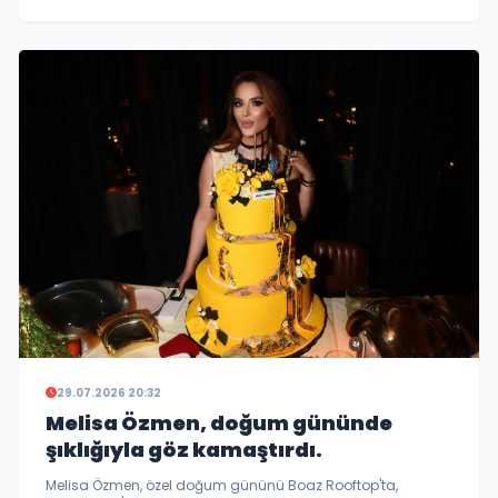
Elma, çocukluk hayali olan oyunculuk için kariyerinde cesur
bir değişiklik yaparak İstanbul’a taşındı. İzmir’de aldığı
başarılı oyun...
29.07.2026 20:32
Melisa Özmen, doğum gününde
şıklığıyla göz kamaştırdı.
Melisa Özmen, özel doğum gününü Boaz Rooftop'ta,