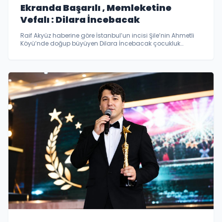
Ekranda Başarılı , Memleketine
Vefalı : Dilara İncebacak
Raif Akyüz haberine göre İstanbul’un incisi Şile’nin Ahmetli
Köyü’nde doğup büyüyen Dilara İncebacak çocukluk
hayallerini gerçeğe dönüştürerek örnek gösterilen bir başarı
hikâyesine imza attı.