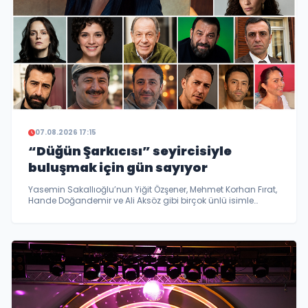
07.08.2026 17:15
“Düğün Şarkıcısı” seyircisiyle
buluşmak için gün sayıyor
Yasemin Sakallıoğlu’nun Yiğit Özşener, Mehmet Korhan Fırat,
Hande Doğandemir ve Ali Aksöz gibi birçok ünlü isimle
birlikte başrolünü paylaştığı “Düğün Şarkıcısı” filminin
çekimleri tamamlandı...