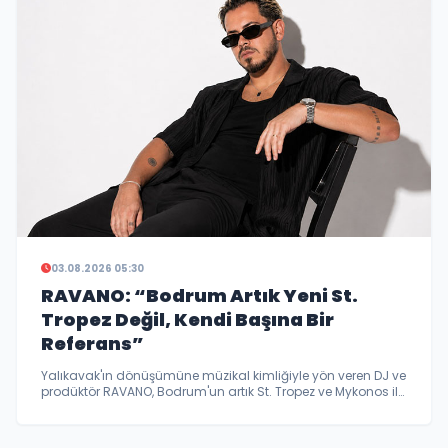
03.08.2026 05:30
RAVANO: “Bodrum Artık Yeni St.
Tropez Değil, Kendi Başına Bir
Referans”
Yalıkavak'ın dönüşümüne müzikal kimliğiyle yön veren DJ ve
prodüktör RAVANO, Bodrum'un artık St. Tropez ve Mykonos ile
kıyaslanan değil, dünyaya ilham veren bir lüks eğlence
destinasyonu haline geldiğini söyledi…