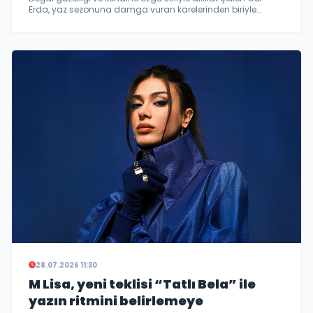
Erda, yaz sezonuna damga vuran karelerinden biriyle
beğeni topladı.
28.07.2026 11:30
M Lisa, yeni teklisi “Tatlı Bela” ile
yazın ritmini belirlemeye