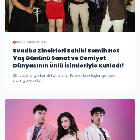
08.08.2026 20:45
Svadba Zincirleri Sahibi Semih Hot
Yaş Gününü Sanat ve Cemiyet
Dünyasının Ünlü İsimleriyle Kutladı!
36.⁠ ⁠yaşına görkemli kutlama… Patron kardeşler geceye
damga vurdu!