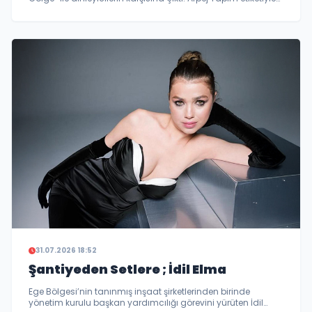
yayımlanan eser, 31 Temmuz 2026 itibarıyla tüm dijital
müzik platformlarında yerini alırken, şarkının klibi de aynı
gün ...
31.07.2026 18:52
Şantiyeden Setlere ; İdil Elma
Ege Bölgesi’nin tanınmış inşaat şirketlerinden birinde
yönetim kurulu başkan yardımcılığı görevini yürüten İdil