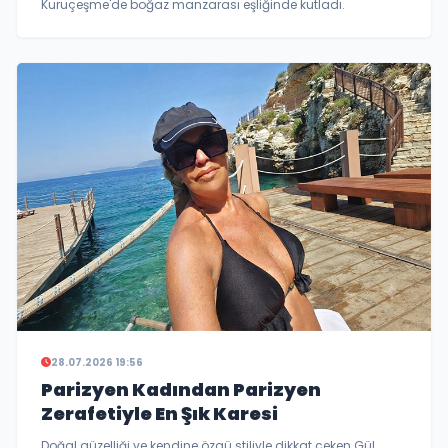
Kuruçeşme'de boğaz manzarası eşliğinde kutladı.
28.07.2026 19:56
Parizyen Kadından Parizyen
Zerafetiyle En Şık Karesi
Doğal güzelliği ve kendine özgü stiliyle dikkat çeken Gül