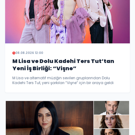
08.08.2026 12:00
M Lisa ve Dolu Kadehi Ters Tut’tan
Yeni İş Birliği: “Vişne”
M Lisa ve alternatif müziğin sevilen gruplarından Dolu
Kadehi Ters Tut, yeni şarkıları “Vişne” için bir araya geldi