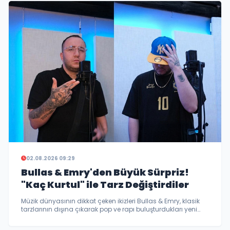
02.08.2026 09:29
Bullas & Emry'den Büyük Sürpriz!
"Kaç Kurtul" ile Tarz Değiştirdiler
Müzik dünyasının dikkat çeken ikizleri Bullas & Emry, klasik
tarzlarının dışına çıkarak pop ve rapı buluşturdukları yeni
teklileri "Kaç Kurtul" ile dinleyicilerin karşısına çıktı.
Yatırımcılarının yönlendirmesiyle hazırlanan iddialı proje,