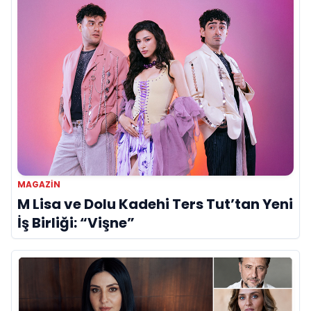
MAGAZIN
M Lisa ve Dolu Kadehi Ters Tut’tan Yeni
İş Birliği: “Vişne”