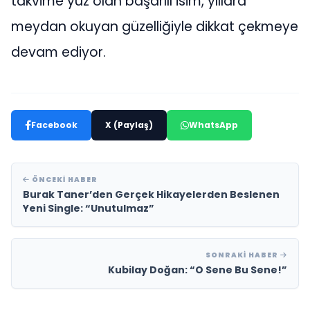
takvime yüz olan başarılı isim, yıllara
meydan okuyan güzelliğiyle dikkat çekmeye
devam ediyor.
Facebook
X (Paylaş)
WhatsApp
ÖNCEKI HABER
Burak Taner’den Gerçek Hikayelerden Beslenen
Yeni Single: “Unutulmaz”
SONRAKI HABER
Kubilay Doğan: “O Sene Bu Sene!”