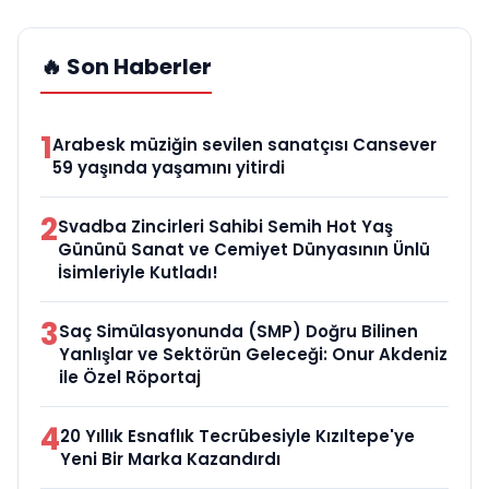
🔥 Son Haberler
1
Arabesk müziğin sevilen sanatçısı Cansever
59 yaşında yaşamını yitirdi
2
Svadba Zincirleri Sahibi Semih Hot Yaş
Gününü Sanat ve Cemiyet Dünyasının Ünlü
İsimleriyle Kutladı!
3
Saç Simülasyonunda (SMP) Doğru Bilinen
Yanlışlar ve Sektörün Geleceği: Onur Akdeniz
ile Özel Röportaj
4
20 Yıllık Esnaflık Tecrübesiyle Kızıltepe'ye
Yeni Bir Marka Kazandırdı