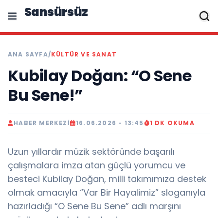
Sansürsüz
ANA SAYFA
/
KÜLTÜR VE SANAT
Kubilay Doğan: “O Sene
Bu Sene!”
HABER MERKEZI
16.06.2026 - 13:45
1 DK OKUMA
Uzun yıllardır müzik sektöründe başarılı
çalışmalara imza atan güçlü yorumcu ve
besteci Kubilay Doğan, milli takımımıza destek
olmak amacıyla “Var Bir Hayalimiz” sloganıyla
hazırladığı “O Sene Bu Sene” adlı marşını