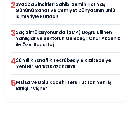
2
Svadba Zincirleri Sahibi Semih Hot Yaş
Gününü Sanat ve Cemiyet Dünyasının Ünlü
İsimleriyle Kutladı!
3
Saç Simülasyonunda (SMP) Doğru Bilinen
Yanlışlar ve Sektörün Geleceği: Onur Akdeniz
ile Özel Röportaj
4
20 Yıllık Esnaflık Tecrübesiyle Kızıltepe'ye
Yeni Bir Marka Kazandırdı
5
M Lisa ve Dolu Kadehi Ters Tut’tan Yeni İş
Birliği: “Vişne”