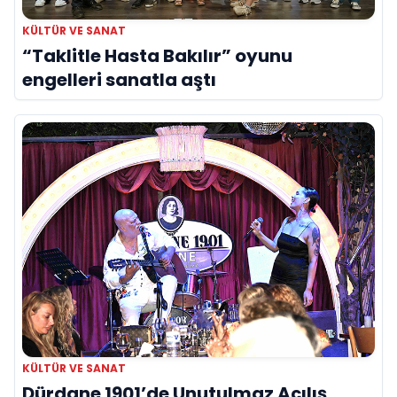
KÜLTÜR VE SANAT
“Taklitle Hasta Bakılır” oyunu
engelleri sanatla aştı
KÜLTÜR VE SANAT
Dürdane 1901’de Unutulmaz Açılış