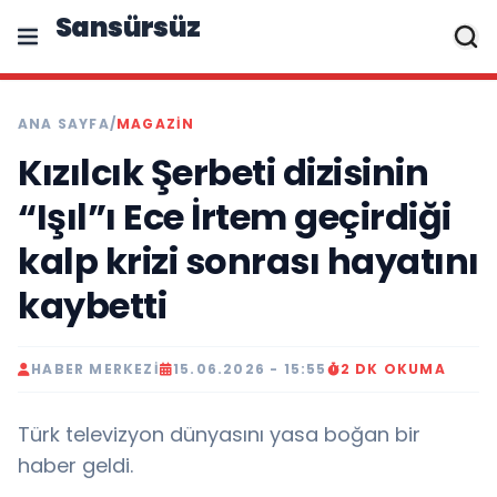
Sansürsüz
ANA SAYFA
/
MAGAZIN
Kızılcık Şerbeti dizisinin
“Işıl”ı Ece İrtem geçirdiği
kalp krizi sonrası hayatını
kaybetti
HABER MERKEZI
15.06.2026 - 15:55
2 DK OKUMA
Türk televizyon dünyasını yasa boğan bir
haber geldi.