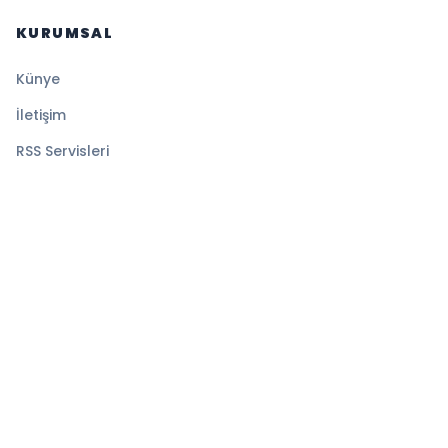
KURUMSAL
Künye
İletişim
RSS Servisleri
YASAL
Gizlilik Politikası
Kullanım Şartları
Çerez Politikası
© 2026 Sansürsüz. Tüm hakları saklıdır.