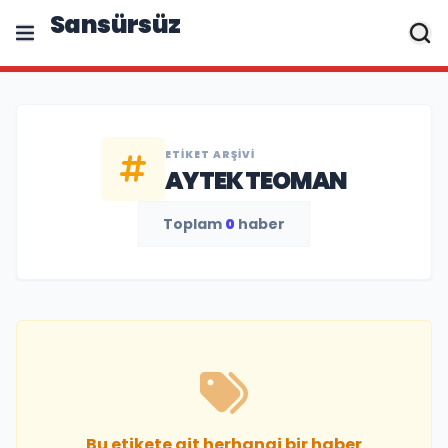
Sansürsüz
ETIKET ARŞIVI
AYTEK TEOMAN
Toplam
0
haber
Bu etikete ait herhangi bir haber