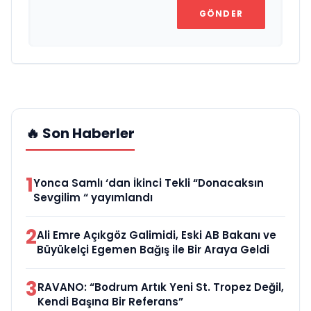
GÖNDER
🔥 Son Haberler
1
Yonca Samlı ‘dan İkinci Tekli “Donacaksın
Sevgilim “ yayımlandı
2
Ali Emre Açıkgöz Galimidi, Eski AB Bakanı ve
Büyükelçi Egemen Bağış ile Bir Araya Geldi
3
RAVANO: “Bodrum Artık Yeni St. Tropez Değil,
Kendi Başına Bir Referans”