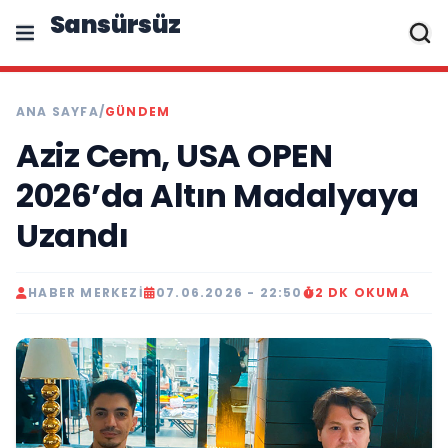
Sansürsüz
ANA SAYFA
/
GÜNDEM
Aziz Cem, USA OPEN
2026’da Altın Madalyaya
Uzandı
HABER MERKEZI
07.06.2026 - 22:50
2 DK OKUMA