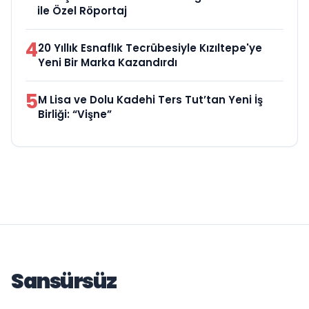
ile Özel Röportaj
4
20 Yıllık Esnaflık Tecrübesiyle Kızıltepe'ye
Yeni Bir Marka Kazandırdı
5
M Lisa ve Dolu Kadehi Ters Tut’tan Yeni İş
Birliği: “Vişne”
Sansürsüz