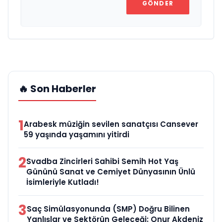
GÖNDER
🔥 Son Haberler
1
Arabesk müziğin sevilen sanatçısı Cansever
59 yaşında yaşamını yitirdi
2
Svadba Zincirleri Sahibi Semih Hot Yaş
Gününü Sanat ve Cemiyet Dünyasının Ünlü
İsimleriyle Kutladı!
3
Saç Simülasyonunda (SMP) Doğru Bilinen
Yanlışlar ve Sektörün Geleceği: Onur Akdeniz