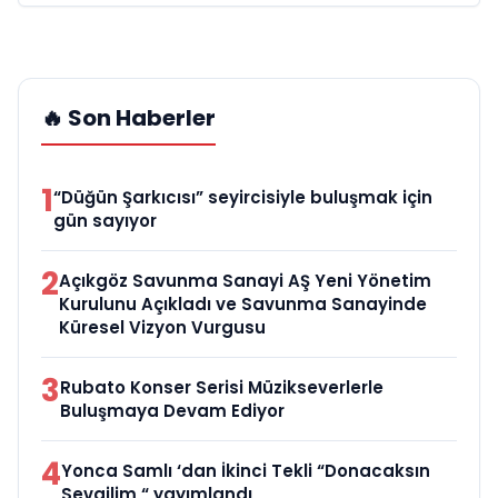
🔥 Son Haberler
1
“Düğün Şarkıcısı” seyircisiyle buluşmak için
gün sayıyor
2
Açıkgöz Savunma Sanayi AŞ Yeni Yönetim
Kurulunu Açıkladı ve Savunma Sanayinde
Küresel Vizyon Vurgusu
3
Rubato Konser Serisi Müzikseverlerle
Buluşmaya Devam Ediyor
4
Yonca Samlı ‘dan İkinci Tekli “Donacaksın
Sevgilim “ yayımlandı