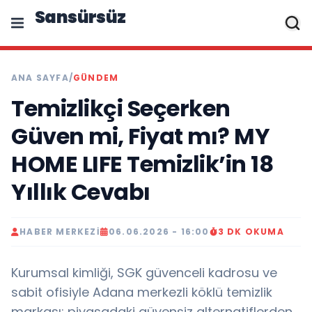
Sansürsüz
ANA SAYFA
/
GÜNDEM
Temizlikçi Seçerken
Güven mi, Fiyat mı? MY
HOME LIFE Temizlik’in 18
Yıllık Cevabı
HABER MERKEZI
06.06.2026 - 16:00
3 DK OKUMA
Kurumsal kimliği, SGK güvenceli kadrosu ve
sabit ofisiyle Adana merkezli köklü temizlik
markası; piyasadaki güvensiz alternatiflerden