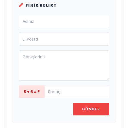
FIKIR BELIRT
8 + 6 = ?
GÖNDER