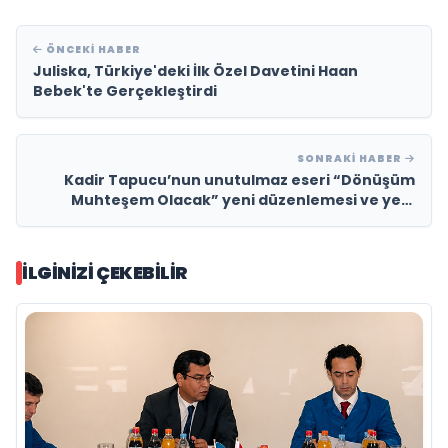
ÖNCEKI HABER
Juliska, Türkiye'deki İlk Özel Davetini Haan
Bebek'te Gerçekleştirdi
SONRAKI HABER
Kadir Tapucu’nun unutulmaz eseri “Dönüşüm
Muhteşem Olacak” yeni düzenlemesi ve yeni
video klibiyle müzikseverlerle yeniden buluşuyor
İLGINIZI ÇEKEBILIR