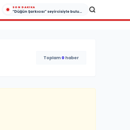
SON DAKIKA
“Düğün Şarkıcısı” seyircisiyle buluşmak için gün sayıyor
Toplam
0
haber