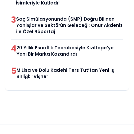
İsimleriyle Kutladı!
3
Saç Simülasyonunda (SMP) Doğru Bilinen
Yanlışlar ve Sektörün Geleceği: Onur Akdeniz
ile Özel Röportaj
4
20 Yıllık Esnaflık Tecrübesiyle Kızıltepe'ye
Yeni Bir Marka Kazandırdı
5
M Lisa ve Dolu Kadehi Ters Tut’tan Yeni İş
Birliği: “Vişne”