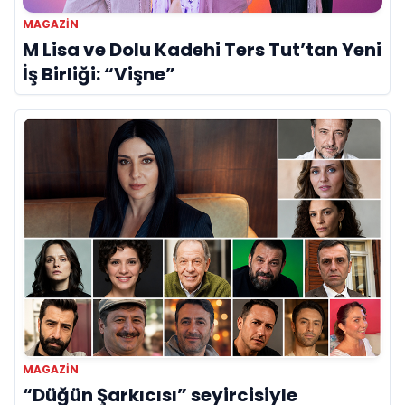
MAGAZIN
M Lisa ve Dolu Kadehi Ters Tut’tan Yeni
İş Birliği: “Vişne”
MAGAZIN
“Düğün Şarkıcısı” seyircisiyle