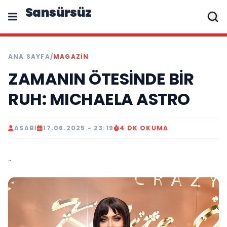
Sansürsüz
ANA SAYFA
/
MAGAZIN
ZAMANIN ÖTESİNDE BİR
RUH: MICHAELA ASTRO
ASABI
17.06.2025 - 23:19
4 DK OKUMA
..