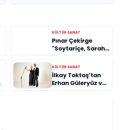
KÜLTÜR SANAT
Pınar Çekirge
m
"Soytariçe, Sarah,
Latife, Roza,
Halide, Nakşidil,
KÜLTÜR SANAT
Siyen, Olga kısaca
İlkay Toktaş’tan
Dilek Türker veya
Erhan Güleryüz ve
La Divina..."
Hüsnü Şenlendirici
işbirliğiyle
ye
duygusal bir aşk
manifestosu:
“Deliler Gibi”