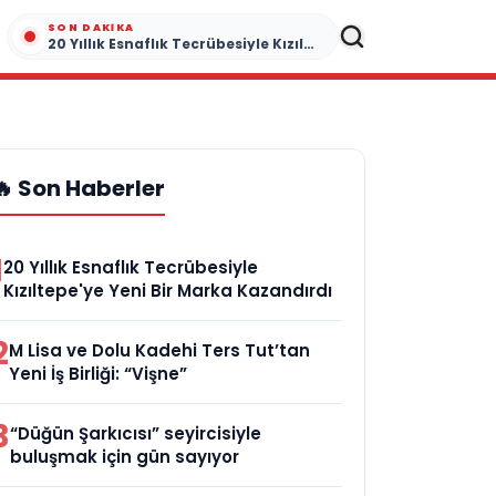
SON DAKIKA
20 Yıllık Esnaflık Tecrübesiyle Kızıltepe'ye Yeni Bir Marka Kazandırdı
🔥 Son Haberler
1
20 Yıllık Esnaflık Tecrübesiyle
Kızıltepe'ye Yeni Bir Marka Kazandırdı
2
M Lisa ve Dolu Kadehi Ters Tut’tan
Yeni İş Birliği: “Vişne”
3
“Düğün Şarkıcısı” seyircisiyle
buluşmak için gün sayıyor