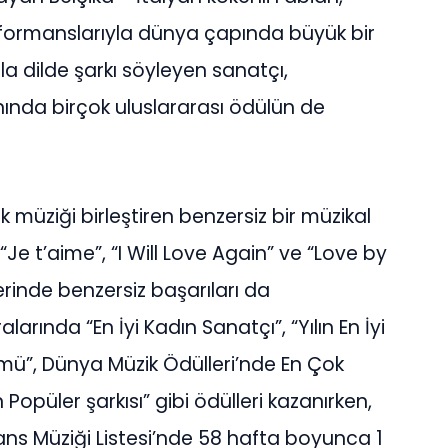
erformanslarıyla dünya çapında büyük bir
la dilde şarkı söyleyen sanatçı,
ında birçok uluslararası ödülün de
ik müziği birleştiren benzersiz bir müzikal
 “Je t’aime”, “I Will Love Again” ve “Love by
lerinde benzersiz başarıları da
larında “En İyi Kadın Sanatçı”, “Yılın En İyi
bümü”, Dünya Müzik Ödülleri’nde En Çok
 Popüler şarkısı” gibi ödülleri kazanırken,
 Dans Müziği Listesi’nde 58 hafta boyunca 1