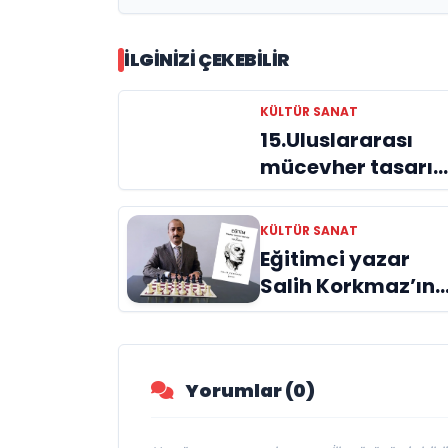
İLGINIZI ÇEKEBILIR
KÜLTÜR SANAT
15.Uluslararası
mücevher tasarı
yarışmasının
finalistleri belli
KÜLTÜR SANAT
oldu
Eğitimci yazar
Salih Korkmaz’ın
EĞİTİM kitabı hala
büyük ilgi görme
devam ediyor
Yorumlar (0)