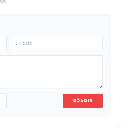
in!
GÖNDER