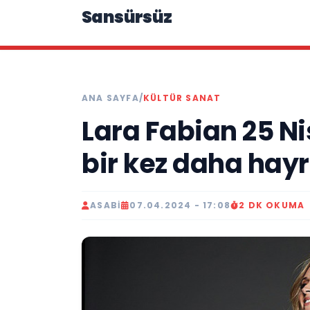
Sansürsüz
ANA SAYFA
/
KÜLTÜR SANAT
Lara Fabian 25 N
bir kez daha hay
ASABI
07.04.2024 - 17:08
2 DK OKUMA