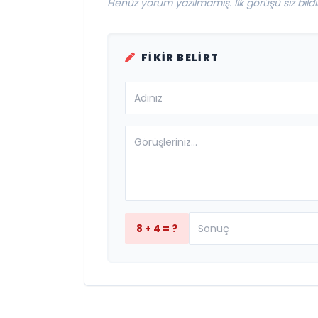
Henüz yorum yazılmamış. İlk görüşü siz bildir
FIKIR BELIRT
8 + 4 = ?