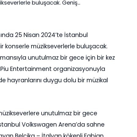
severlerle buluşacak. Geniş...
ında 25 Nisan 2024’te İstanbul
 konserle müzikseverlerle buluşacak.
ormansıyla unutulmaz bir gece için bir kez
, Piu Entertainment organizasyonuyla
e hayranlarını duygu dolu bir müzikal
müzikseverlere unutulmaz bir gece
İstanbul Volkswagen Arena’da sahne
yan Belçika – İtalyan kökenli Fabian,