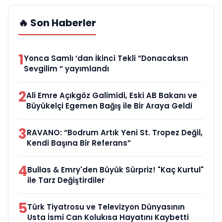
🔥 Son Haberler
1
Yonca Samlı ‘dan İkinci Tekli “Donacaksın
Sevgilim “ yayımlandı
2
Ali Emre Açıkgöz Galimidi, Eski AB Bakanı ve
Büyükelçi Egemen Bağış ile Bir Araya Geldi
3
RAVANO: “Bodrum Artık Yeni St. Tropez Değil,
Kendi Başına Bir Referans”
4
Bullas & Emry'den Büyük Sürpriz! "Kaç Kurtul"
ile Tarz Değiştirdiler
5
Türk Tiyatrosu ve Televizyon Dünyasının
Usta İsmi Can Kolukısa Hayatını Kaybetti