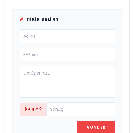
FIKIR BELIRT
8 + 4 = ?
GÖNDER