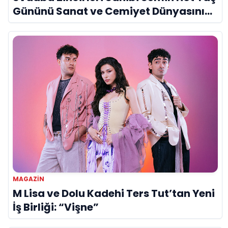
Gününü Sanat ve Cemiyet Dünyasının
Ünlü İsimleriyle Kutladı!
MAGAZIN
M Lisa ve Dolu Kadehi Ters Tut’tan Yeni
İş Birliği: “Vişne”