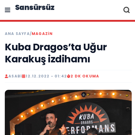
Sansürsüz
ANA SAYFA
/
MAGAZIN
Kuba Dragos’ta Uğur
Karakuş izdihamı
ASABI
12.12.2022 - 01:42
2 DK OKUMA