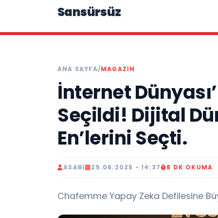
Sansürsüz
ANA SAYFA
/
MAGAZIN
İnternet Dünyası’n
Seçildi! Dijital Dü
En’lerini Seçti.
ASABI
25.06.2025 - 14:37
8 DK OKUMA
Chafemme Yapay Zeka Defilesine Büyü