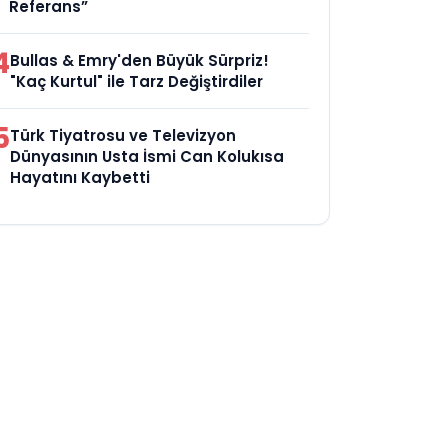
Referans”
4
Bullas & Emry'den Büyük Sürpriz!
"Kaç Kurtul" ile Tarz Değiştirdiler
5
Türk Tiyatrosu ve Televizyon
Dünyasının Usta İsmi Can Kolukısa
Hayatını Kaybetti