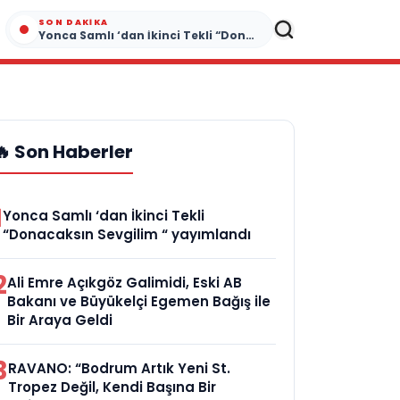
SON DAKIKA
Yonca Samlı ‘dan İkinci Tekli “Donacaksın Sevgilim “ yayımlandı
🔥 Son Haberler
1
Yonca Samlı ‘dan İkinci Tekli
“Donacaksın Sevgilim “ yayımlandı
2
Ali Emre Açıkgöz Galimidi, Eski AB
Bakanı ve Büyükelçi Egemen Bağış ile
Bir Araya Geldi
3
RAVANO: “Bodrum Artık Yeni St.
Tropez Değil, Kendi Başına Bir