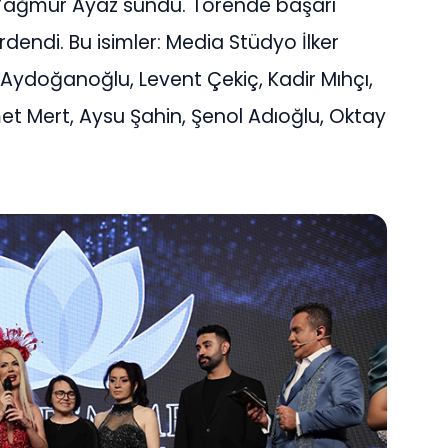
ı Yağmur Ayaz sundu. Törende başarı
rdendi. Bu isimler: Media Stüdyo İlker
Aydoğanoğlu, Levent Çekiç, Kadir Mıhçı,
t Mert, Aysu Şahin, Şenol Adıoğlu, Oktay