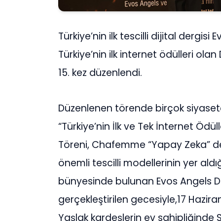
Türkiye’nin ilk tescilli dijital dergisi
Türkiye’nin ilk internet ödülleri olan
15. kez düzenlendi.
Düzenlenen törende birçok siyasetç
“Türkiye’nin İlk ve Tek İnternet Ödüll
Töreni, Chafemme “Yapay Zeka” defile
önemli tescilli modellerinin yer aldı
bünyesinde bulunan Evos Angels Dergi
gerçekleştirilen gecesiyle,17 Hazir
Yaşlak kardeşlerin ev sahipliğinde