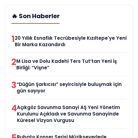
🔥 Son Haberler
1
20 Yıllık Esnaflık Tecrübesiyle Kızıltepe'ye Yeni
Bir Marka Kazandırdı
2
M Lisa ve Dolu Kadehi Ters Tut’tan Yeni İş
Birliği: “Vişne”
3
“Düğün Şarkıcısı” seyircisiyle buluşmak için
gün sayıyor
4
Açıkgöz Savunma Sanayi AŞ Yeni Yönetim
Kurulunu Açıkladı ve Savunma Sanayinde
Küresel Vizyon Vurgusu
5
Rubato Konser Serisi Müzikseverlerle