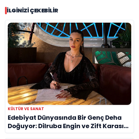
İLGINIZI ÇEKEBILIR
KÜLTÜR VE SANAT
Edebiyat Dünyasında Bir Genç Deha
Doğuyor: Dilruba Engin ve Zift Karası
Evreni ‘AVENOİR’