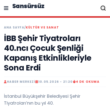
Sansürsüz
ANA SAYFA
/
KÜLTÜR VE SANAT
İBB Şehir Tiyatroları
40.ncı Çocuk Şenliği
Kapanış Etkinlikleriyle
Sona Erdi
HABER MERKEZI
10.05.2026 - 21:20
4 DK OKUMA
İstanbul Büyükşehir Belediyesi Şehir
Tiyatroları’nın bu yıl 40.