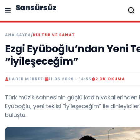
Sansürsüz
ANA SAYFA
/
KÜLTÜR VE SANAT
Ezgi Eyüboğlu’ndan Yeni Te
“İyileşeceğim”
HABER MERKEZI
11.05.2026 - 14:55
2 DK OKUMA
Türk müzik sahnesinin güçlü kadın vokallerinden 
Eyüboğlu, yeni teklisi “İyileşeceğim” ile dinleyiciler
buluştu.