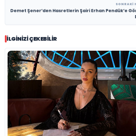
SONRAKI 
Demet Şener’den Hasretlerin Şairi Erhan Pendük’e G
İLGINIZI ÇEKEBILIR