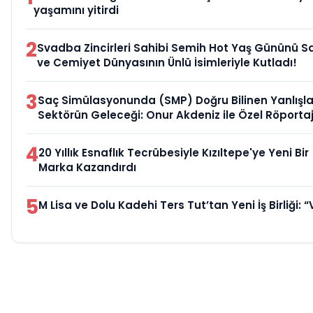
yaşamını yitirdi
2
Svadba Zincirleri Sahibi Semih Hot Yaş Gününü S
ve Cemiyet Dünyasının Ünlü İsimleriyle Kutladı!
3
Saç Simülasyonunda (SMP) Doğru Bilinen Yanlışla
Sektörün Geleceği: Onur Akdeniz ile Özel Röporta
4
20 Yıllık Esnaflık Tecrübesiyle Kızıltepe'ye Yeni Bir
Marka Kazandırdı
5
M Lisa ve Dolu Kadehi Ters Tut’tan Yeni İş Birliği: “