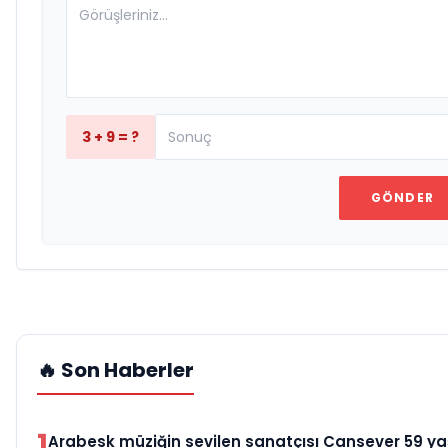
3 + 9 = ?
GÖNDER
🔥 Son Haberler
1
Arabesk müziğin sevilen sanatçısı Cansever 59 y