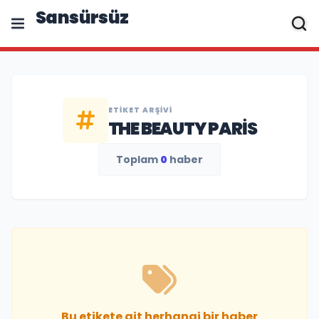
Sansürsüz
ETIKET ARŞIVI
THE BEAUTY PARIS
Toplam
0
haber
Bu etikete ait herhangi bir haber