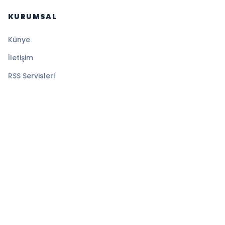
KURUMSAL
Künye
İletişim
RSS Servisleri
YASAL
Gizlilik Politikası
Kullanım Şartları
Çerez Politikası
© 2026 Sansürsüz. Tüm hakları saklıdır.