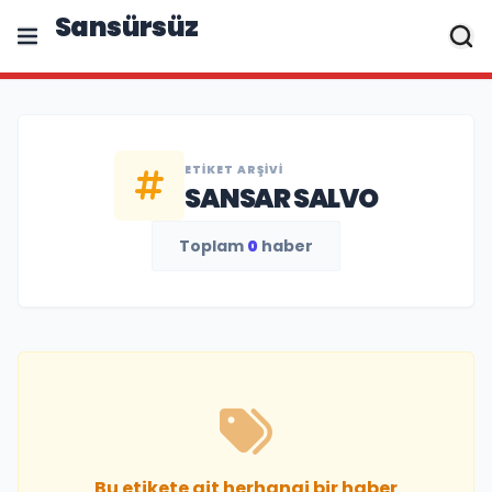
Sansürsüz
ETIKET ARŞIVI
SANSAR SALVO
Toplam
0
haber
Bu etikete ait herhangi bir haber