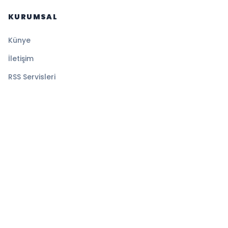
KURUMSAL
Künye
İletişim
RSS Servisleri
YASAL
Gizlilik Politikası
Kullanım Şartları
Çerez Politikası
© 2026 Sansürsüz. Tüm hakları saklıdır.