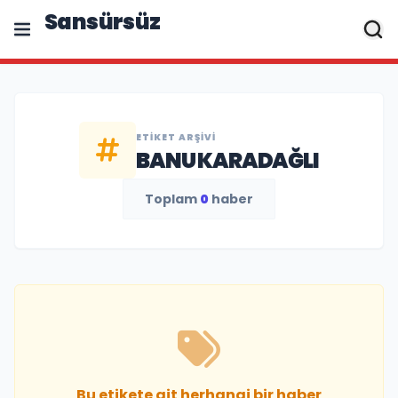
Sansürsüz
ETIKET ARŞIVI
BANU KARADAĞLI
Toplam
0
haber
Bu etikete ait herhangi bir haber