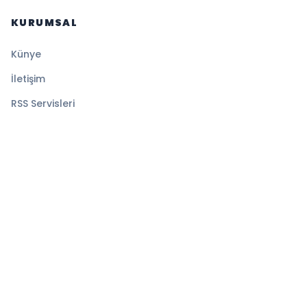
KURUMSAL
Künye
İletişim
RSS Servisleri
YASAL
Gizlilik Politikası
Kullanım Şartları
Çerez Politikası
© 2026 Sansürsüz. Tüm hakları saklıdır.