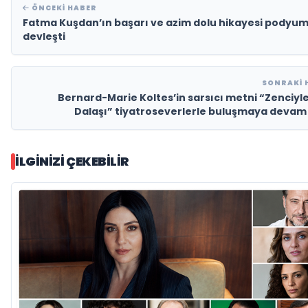
ÖNCEKI HABER
Fatma Kuşdan’ın başarı ve azim dolu hikayesi podyu
devleşti
SONRAKI 
Bernard-Marie Koltes’in sarsıcı metni “Zenciyle 
Dalaşı” tiyatroseverlerle buluşmaya devam
İLGINIZI ÇEKEBILIR