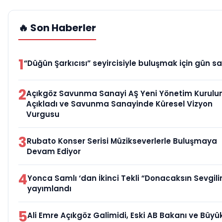
🔥 Son Haberler
1
“Düğün Şarkıcısı” seyircisiyle buluşmak için gün sa
2
Açıkgöz Savunma Sanayi AŞ Yeni Yönetim Kurulu
Açıkladı ve Savunma Sanayinde Küresel Vizyon
Vurgusu
3
Rubato Konser Serisi Müzikseverlerle Buluşmaya
Devam Ediyor
4
Yonca Samlı ‘dan İkinci Tekli “Donacaksın Sevgili
yayımlandı
5
Ali Emre Açıkgöz Galimidi, Eski AB Bakanı ve Büyük