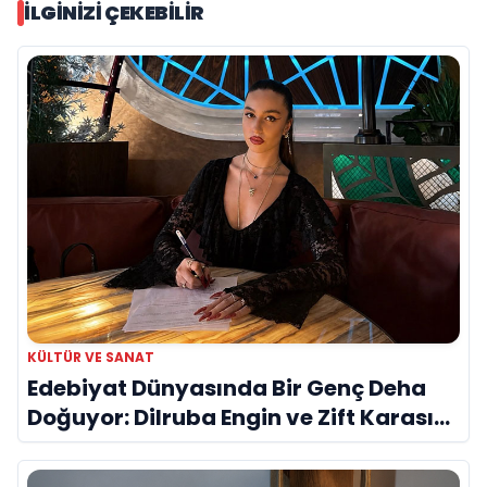
İLGINIZI ÇEKEBILIR
KÜLTÜR VE SANAT
Edebiyat Dünyasında Bir Genç Deha
Doğuyor: Dilruba Engin ve Zift Karası
Evreni ‘AVENOİR’