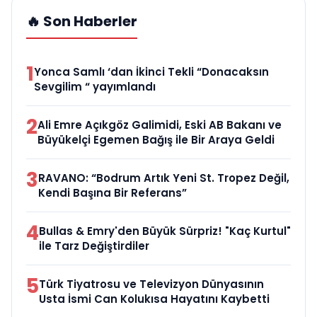
🔥 Son Haberler
1
Yonca Samlı ‘dan İkinci Tekli “Donacaksın
Sevgilim “ yayımlandı
2
Ali Emre Açıkgöz Galimidi, Eski AB Bakanı ve
Büyükelçi Egemen Bağış ile Bir Araya Geldi
3
RAVANO: “Bodrum Artık Yeni St. Tropez Değil,
Kendi Başına Bir Referans”
4
Bullas & Emry'den Büyük Sürpriz! "Kaç Kurtul"
ile Tarz Değiştirdiler
5
Türk Tiyatrosu ve Televizyon Dünyasının
Usta İsmi Can Kolukısa Hayatını Kaybetti