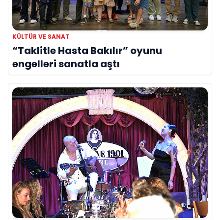
KÜLTÜR VE SANAT
“Taklitle Hasta Bakılır” oyunu
engelleri sanatla aştı