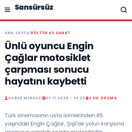
Sansürsüz
ANA SAYFA
/
KÜLTÜR VE SANAT
Ünlü oyuncu Engin
Çağlar motosiklet
çarpması sonucu
hayatını kaybetti
HABER MERKEZI
01.11.2025 - 14:25
2 DK OKUMA
Türk sinemasının usta isimlerinden 85
yaşındaki Engin Çağlar, Şişli'de yolun karşısına
geçmeye çalıştığı sırada motosikletin