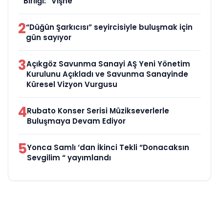
Birliği: “Vişne”
2
“Düğün Şarkıcısı” seyircisiyle buluşmak için
gün sayıyor
3
Açıkgöz Savunma Sanayi AŞ Yeni Yönetim
Kurulunu Açıkladı ve Savunma Sanayinde
Küresel Vizyon Vurgusu
4
Rubato Konser Serisi Müzikseverlerle
Buluşmaya Devam Ediyor
5
Yonca Samlı ‘dan İkinci Tekli “Donacaksın
Sevgilim “ yayımlandı