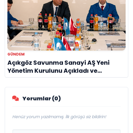
GÜNDEM
Açıkgöz Savunma Sanayi AŞ Yeni
Yönetim Kurulunu Açıkladı ve
Savunma Sanayinde Küresel Vizyon
Vurgusu
Yorumlar (0)
Henüz yorum yazılmamış. İlk görüşü siz bildirin!