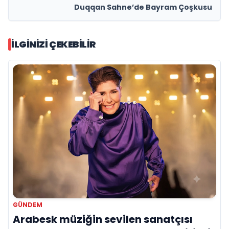
Duqqan Sahne’de Bayram Çoşkusu
İLGINIZI ÇEKEBILIR
GÜNDEM
Arabesk müziğin sevilen sanatçısı