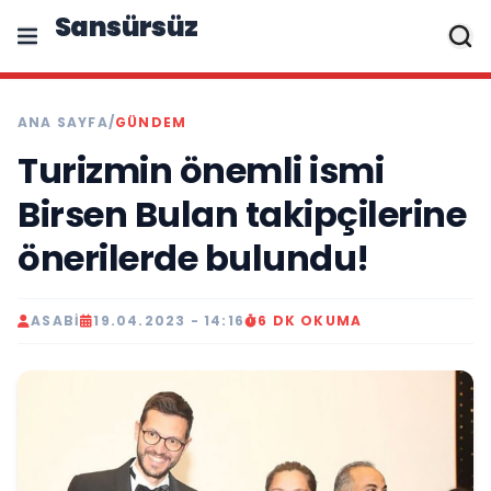
Sansürsüz
ANA SAYFA
/
GÜNDEM
Turizmin önemli ismi
Birsen Bulan takipçilerine
önerilerde bulundu!
ASABI
19.04.2023 - 14:16
6 DK OKUMA