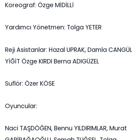
Koreograf: Özge MİDİLLİ
Yardımcı Yönetmen: Tolga YETER
Reji Asistanlar: Hazal UPRAK, Damla CANGÜL
YİĞİT Özge KIRDI Berna ADIGÜZEL
Suflör: Özer KÖSE
Oyuncular:
Naci TAŞDÖĞEN, Bennu YILDIRIMLAR, Murat
GARİPAĞAOĞLU, Semah TUĞSEL, Tolga