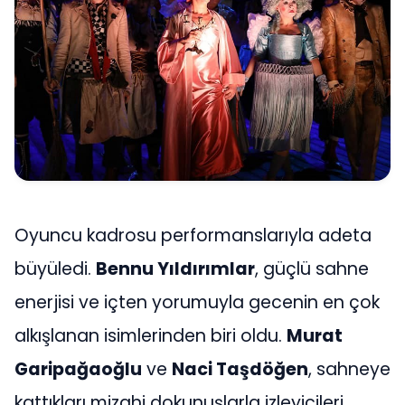
Oyuncu kadrosu performanslarıyla adeta
büyüledi.
Bennu Yıldırımlar
, güçlü sahne
enerjisi ve içten yorumuyla gecenin en çok
alkışlanan isimlerinden biri oldu.
Murat
Garipağaoğlu
ve
Naci Taşdöğen
, sahneye
kattıkları mizahi dokunuşlarla izleyicileri