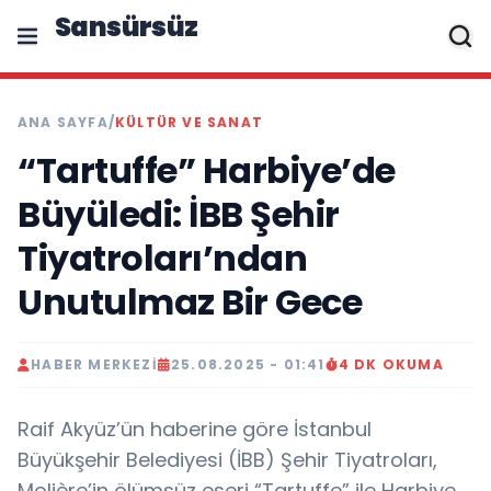
Sansürsüz
ANA SAYFA
/
KÜLTÜR VE SANAT
“Tartuffe” Harbiye’de
Büyüledi: İBB Şehir
Tiyatroları’ndan
Unutulmaz Bir Gece
HABER MERKEZI
25.08.2025 - 01:41
4 DK OKUMA
Raif Akyüz’ün haberine göre İstanbul
Büyükşehir Belediyesi (İBB) Şehir Tiyatroları,
Molière’in ölümsüz eseri “Tartuffe” ile Harbiye