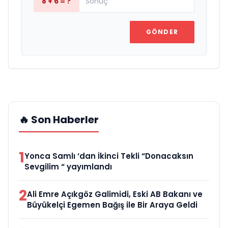
8 + 6 = ?
GÖNDER
🔥 Son Haberler
1
Yonca Samlı ‘dan İkinci Tekli “Donacaksın
Sevgilim “ yayımlandı
2
Ali Emre Açıkgöz Galimidi, Eski AB Bakanı ve
Büyükelçi Egemen Bağış ile Bir Araya Geldi