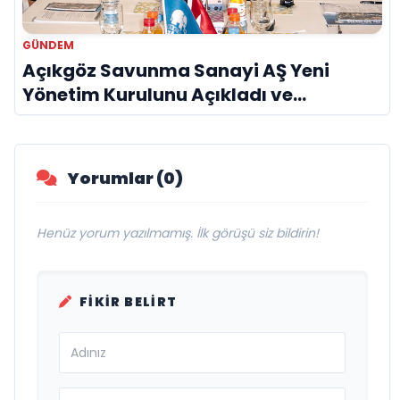
GÜNDEM
Açıkgöz Savunma Sanayi AŞ Yeni
Yönetim Kurulunu Açıkladı ve
Savunma Sanayinde Küresel Vizyon
Vurgusu
Yorumlar (0)
Henüz yorum yazılmamış. İlk görüşü siz bildirin!
FIKIR BELIRT