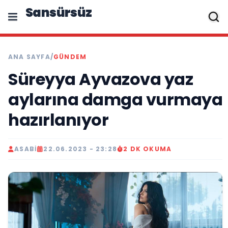
Sansürsüz
ANA SAYFA
/
GÜNDEM
Süreyya Ayvazova yaz
aylarına damga vurmaya
hazırlanıyor
ASABI
22.06.2023 - 23:28
2 DK OKUMA