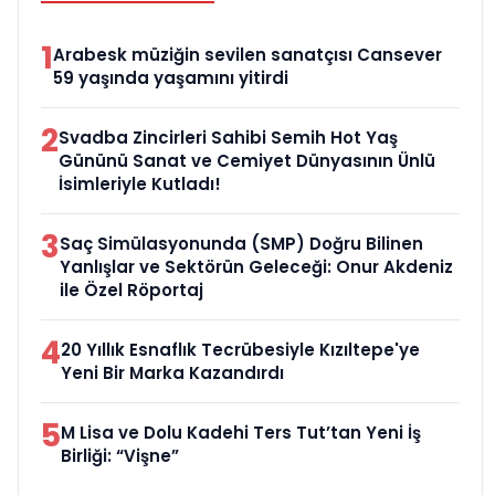
1
Arabesk müziğin sevilen sanatçısı Cansever
59 yaşında yaşamını yitirdi
2
Svadba Zincirleri Sahibi Semih Hot Yaş
Gününü Sanat ve Cemiyet Dünyasının Ünlü
İsimleriyle Kutladı!
3
Saç Simülasyonunda (SMP) Doğru Bilinen
Yanlışlar ve Sektörün Geleceği: Onur Akdeniz
ile Özel Röportaj
4
20 Yıllık Esnaflık Tecrübesiyle Kızıltepe'ye
Yeni Bir Marka Kazandırdı
5
M Lisa ve Dolu Kadehi Ters Tut’tan Yeni İş
Birliği: “Vişne”