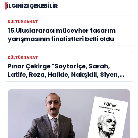
İLGINIZI ÇEKEBILIR
KÜLTÜR SANAT
15.Uluslararası mücevher tasarım
yarışmasının finalistleri belli oldu
KÜLTÜR SANAT
Pınar Çekirge "Soytariçe, Sarah,
Latife, Roza, Halide, Nakşidil, Siyen,
Olga kısaca Dilek Türker veya La
Divina..."