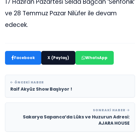
17 Haziran Pazartesi Selda Bağcan ‘Senfonik’
ve 28 Temmuz Pazar Nilüfer ile devam
edecek.
Facebook
X (Paylaş)
WhatsApp
ÖNCEKI HABER
Raif Akyüz Show Başlıyor !
SONRAKI HABER
Sakarya Sapanca’da Lüks ve Huzurun Adresi:
AJARA HOUSE