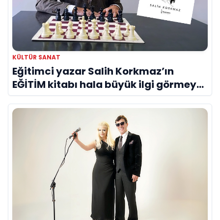
KÜLTÜR SANAT
Eğitimci yazar Salih Korkmaz’ın
EĞİTİM kitabı hala büyük ilgi görmeye
devam ediyor