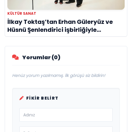
KÜLTÜR SANAT
İlkay Toktaş’tan Erhan Güleryüz ve
Hüsnü Şenlendirici işbirliğiyle
duygusal bir aşk manifestosu: “Deliler
Gibi”
Yorumlar (0)
Henüz yorum yazılmamış. İlk görüşü siz bildirin!
FIKIR BELIRT