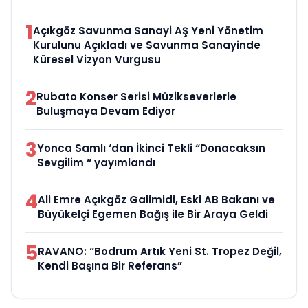
1
Açıkgöz Savunma Sanayi AŞ Yeni Yönetim
Kurulunu Açıkladı ve Savunma Sanayinde
Küresel Vizyon Vurgusu
2
Rubato Konser Serisi Müzikseverlerle
Buluşmaya Devam Ediyor
3
Yonca Samlı ‘dan İkinci Tekli “Donacaksın
Sevgilim “ yayımlandı
4
Ali Emre Açıkgöz Galimidi, Eski AB Bakanı ve
Büyükelçi Egemen Bağış ile Bir Araya Geldi
5
RAVANO: “Bodrum Artık Yeni St. Tropez Değil,
Kendi Başına Bir Referans”