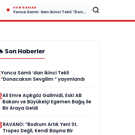
SON DAKIKA
Yonca Samlı ‘dan İkinci Tekli “Donacaksın Sevgilim “ yayımlandı
🔥 Son Haberler
1
Yonca Samlı ‘dan İkinci Tekli
“Donacaksın Sevgilim “ yayımlandı
2
Ali Emre Açıkgöz Galimidi, Eski AB
Bakanı ve Büyükelçi Egemen Bağış ile
Bir Araya Geldi
3
RAVANO: “Bodrum Artık Yeni St.
Tropez Değil, Kendi Başına Bir