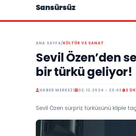
Sansürsüz
ANA SAYFA
/
KÜLTÜR VE SANAT
Sevil Özen’den se
bir türkü geliyor!
HABER MERKEZI
02.12.2024 - 23:42
2 D
Sevil Özen sürpriz türküsünü kliple ta