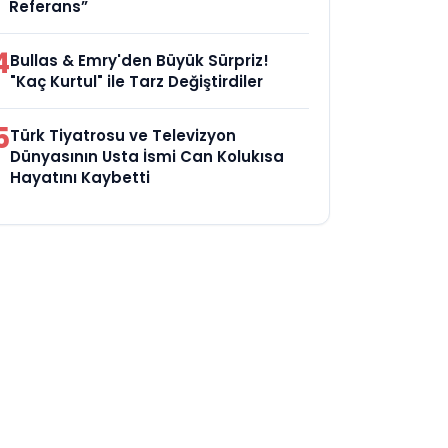
Referans”
4
Bullas & Emry'den Büyük Sürpriz!
"Kaç Kurtul" ile Tarz Değiştirdiler
5
Türk Tiyatrosu ve Televizyon
Dünyasının Usta İsmi Can Kolukısa
Hayatını Kaybetti