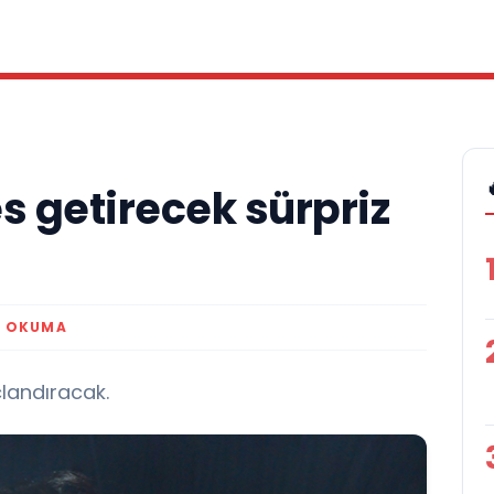
s getirecek sürpriz
K OKUMA
çlandıracak.