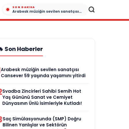
SON DAKIKA
Arabesk müziğin sevilen sanatçısı Cansever 59 yaşında yaşamını yitirdi
🔥 Son Haberler
1
Arabesk müziğin sevilen sanatçısı
Cansever 59 yaşında yaşamını yitirdi
2
Svadba Zincirleri Sahibi Semih Hot
Yaş Gününü Sanat ve Cemiyet
Dünyasının Ünlü İsimleriyle Kutladı!
3
Saç Simülasyonunda (SMP) Doğru
Bilinen Yanlışlar ve Sektörün