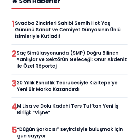
🔥 Son Haberler
1
Svadba Zincirleri Sahibi Semih Hot Yaş
Gününü Sanat ve Cemiyet Dünyasının Ünlü
İsimleriyle Kutladı!
2
Saç Simülasyonunda (SMP) Doğru Bilinen
Yanlışlar ve Sektörün Geleceği: Onur Akdeniz
ile Özel Röportaj
3
20 Yıllık Esnaflık Tecrübesiyle Kızıltepe'ye
Yeni Bir Marka Kazandırdı
4
M Lisa ve Dolu Kadehi Ters Tut’tan Yeni İş
Birliği: “Vişne”
5
“Düğün Şarkıcısı” seyircisiyle buluşmak için
gün sayıyor