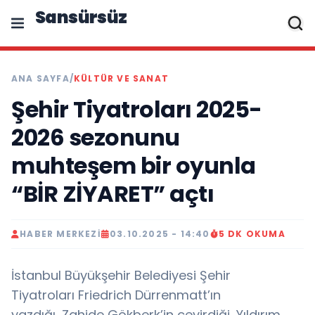
Sansürsüz
ANA SAYFA
/
KÜLTÜR VE SANAT
Şehir Tiyatroları 2025-
2026 sezonunu
muhteşem bir oyunla
“BİR ZİYARET” açtı
HABER MERKEZI
03.10.2025 - 14:40
5 DK OKUMA
İstanbul Büyükşehir Belediyesi Şehir
Tiyatroları Friedrich Dürrenmatt’ın
yazdığı, Zahide Gökberk’in çevirdiği, Yıldırım