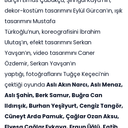
Burçin Elmas Çubukçu, Şiringül Kaya’nın,
dekor-kostüm tasarımını Eylül Gürcan’ın, ışık
tasarımını Mustafa
Türkoğlu’nun, koreografisini İbrahim
Ulutaş’ın, efekt tasarımını Serkan
Yavşan’ın, video tasarımını Caner
Özdemir, Serkan Yavşan’ın
yaptığı, fotoğraflarını Tuğçe Keçeci’nin
çektiği oyunda
Aslı Akın Narcı, Aslı Menaz,
Aslı Şahin, Berk Samur, Buğra Can
Ildırışık, Burhan Yeşilyurt, Cengiz Tangör,
Cüneyt Arda Pamuk, Çağlar Ozan Aksu,
Elyesa Çağlar Evkaya, Ergun Üğlü, Fatih