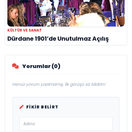
KÜLTÜR VE SANAT
Dürdane 1901’de Unutulmaz Açılış
Yorumlar (0)
Henüz yorum yazılmamış. İlk görüşü siz bildirin!
FIKIR BELIRT