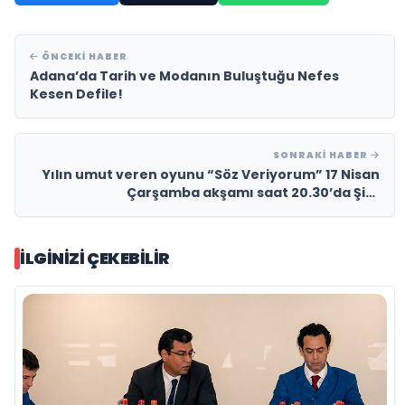
ÖNCEKI HABER
Adana’da Tarih ve Modanın Buluştuğu Nefes
Kesen Defile!
SONRAKI HABER
Yılın umut veren oyunu “Söz Veriyorum” 17 Nisan
Çarşamba akşamı saat 20.30’da Şişli
Tiyatrosu’nda sahneleniyor.
İLGINIZI ÇEKEBILIR