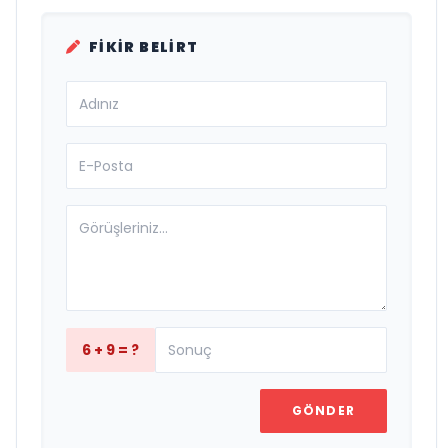
FIKIR BELIRT
6 + 9 = ?
GÖNDER