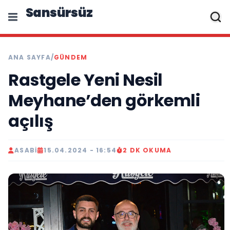
Sansürsüz
ANA SAYFA
/
GÜNDEM
Rastgele Yeni Nesil
Meyhane’den görkemli
açılış
ASABI
15.04.2024 - 16:54
2 DK OKUMA