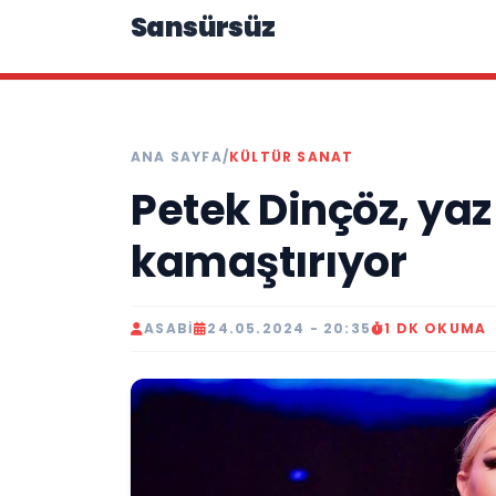
Sansürsüz
ANA SAYFA
/
KÜLTÜR SANAT
Petek Dinçöz, yaz
kamaştırıyor
ASABI
24.05.2024 - 20:35
1 DK OKUMA