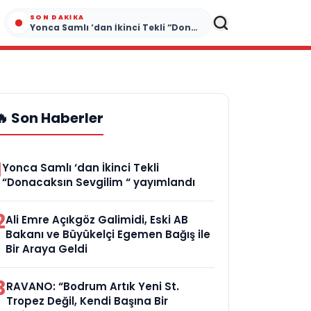
SON DAKIKA
Yonca Samlı ‘dan İkinci Tekli “Donacaksın Sevgilim “ yayımlandı
🔥 Son Haberler
1
Yonca Samlı ‘dan İkinci Tekli
“Donacaksın Sevgilim “ yayımlandı
2
Ali Emre Açıkgöz Galimidi, Eski AB
Bakanı ve Büyükelçi Egemen Bağış ile
Bir Araya Geldi
3
RAVANO: “Bodrum Artık Yeni St.
Tropez Değil, Kendi Başına Bir