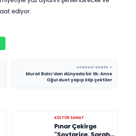
imiyetiyle yaz aylarını şenlendirecek ve
aat ediyor.
SONRAKI HABER
Murat Balcı’dan dünyada bir ilk: Anne
Oğul duet yapıp klip çektiler
KÜLTÜR SANAT
Pınar Çekirge
m
"Soytariçe, Sarah,