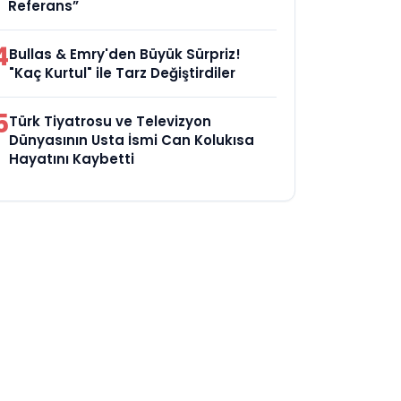
Referans”
4
Bullas & Emry'den Büyük Sürpriz!
"Kaç Kurtul" ile Tarz Değiştirdiler
5
Türk Tiyatrosu ve Televizyon
Dünyasının Usta İsmi Can Kolukısa
Hayatını Kaybetti