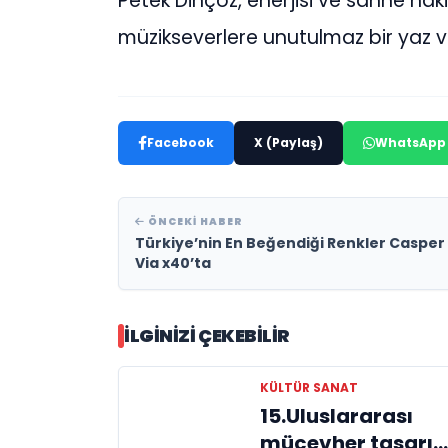
Petek Dinçöz, enerjisi ve sahne hak
müzikseverlere unutulmaz bir yaz v
Facebook
X (Paylaş)
WhatsApp
ÖNCEKI HABER
Türkiye’nin En Beğendiği Renkler Casper
Via x40’ta
İLGINIZI ÇEKEBILIR
KÜLTÜR SANAT
15.Uluslararası
mücevher tasarı