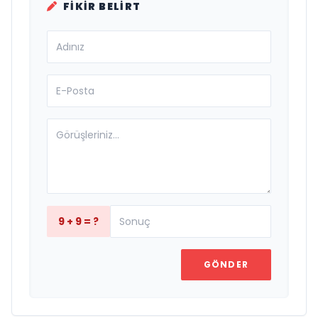
FIKIR BELIRT
9 + 9 = ?
GÖNDER