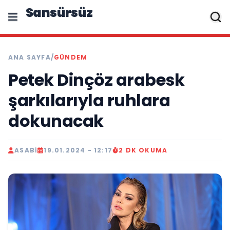
Sansürsüz
ANA SAYFA
/
GÜNDEM
Petek Dinçöz arabesk
şarkılarıyla ruhlara
dokunacak
ASABI
19.01.2024 - 12:17
2 DK OKUMA