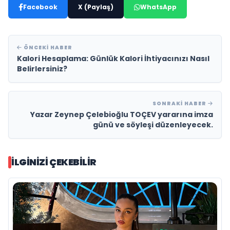
Facebook
X (Paylaş)
WhatsApp
ÖNCEKI HABER
Kalori Hesaplama: Günlük Kalori İhtiyacınızı Nasıl
Belirlersiniz?
SONRAKI HABER
Yazar Zeynep Çelebioğlu TOÇEV yararına imza
günü ve söyleşi düzenleyecek.
İLGINIZI ÇEKEBILIR