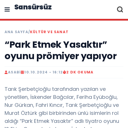
Sansürsüz
ANA SAYFA
/
KÜLTÜR VE SANAT
“Park Etmek Yasaktır”
oyunu prömiyer yapıyor
ASABI
10.10.2024 - 16:12
2 DK OKUMA
Tarık Şerbetçioğlu tarafından yazılan ve
yönetilen, İskender Bağcılar, Feriha Eyüboğlu,
Nur Gürkan, Fahri Kıncır, Tarık Şerbetçioğlu ve
Murat Öztürk gibi birbirinden ünlü isimlerin rol
aldığı “Park Etmek Yasaktır” adlı tiyatro oyunu