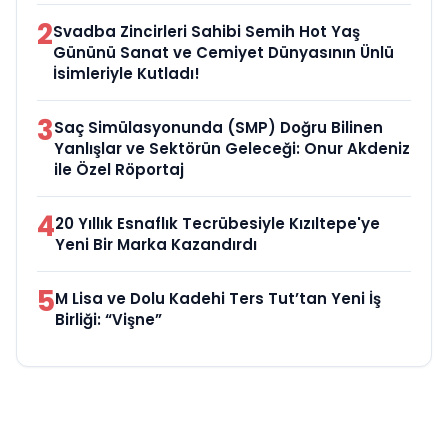
2
Svadba Zincirleri Sahibi Semih Hot Yaş
Gününü Sanat ve Cemiyet Dünyasının Ünlü
İsimleriyle Kutladı!
3
Saç Simülasyonunda (SMP) Doğru Bilinen
Yanlışlar ve Sektörün Geleceği: Onur Akdeniz
ile Özel Röportaj
4
20 Yıllık Esnaflık Tecrübesiyle Kızıltepe'ye
Yeni Bir Marka Kazandırdı
5
M Lisa ve Dolu Kadehi Ters Tut’tan Yeni İş
Birliği: “Vişne”