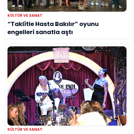
KÜLTÜR VE SANAT
“Taklitle Hasta Bakılır” oyunu
engelleri sanatla aştı
KÜLTÜR VE SANAT