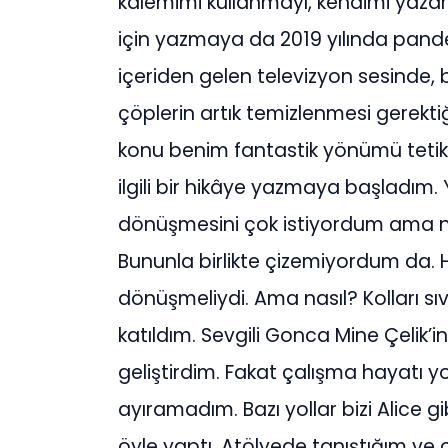
kalemimi kullanmayı, kendimi yaza
için yazmaya da 2019 yılında pan
içeriden gelen televizyon sesinde,
çöplerin artık temizlenmesi gerekt
konu benim fantastik yönümü tetikle
ilgili bir hikâye yazmaya başladım. 
dönüşmesini çok istiyordum ama 
Bununla birlikte çizemiyordum da. 
dönüşmeliydi. Ama nasıl? Kolları sıv
katıldım. Sevgili Gonca Mine Çelik’i
geliştirdim. Fakat çalışma hayatı y
ayıramadım. Bazı yollar bizi Alice g
öyle yaptı. Atölyede tanıştığım ve ç