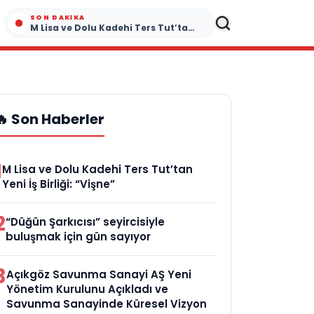
SON DAKIKA
M Lisa ve Dolu Kadehi Ters Tut’tan Yeni İş Birliği: “Vişne”
🔥 Son Haberler
1
M Lisa ve Dolu Kadehi Ters Tut’tan
Yeni İş Birliği: “Vişne”
2
“Düğün Şarkıcısı” seyircisiyle
buluşmak için gün sayıyor
3
Açıkgöz Savunma Sanayi AŞ Yeni
Yönetim Kurulunu Açıkladı ve
Savunma Sanayinde Küresel Vizyon