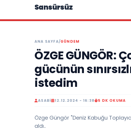
Sansürsüz
ANA SAYFA
/
GÜNDEM
ÖZGE GÜNGÖR: Ço
gücünün sınırsız
istedim
ASABI
12.12.2024 - 16:38
5 DK OKUMA
Özge Güngör "Deniz Kabuğu Toplayıcısı"
aldı..