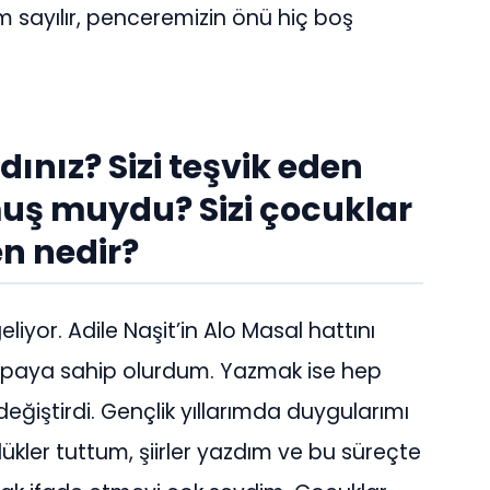
m sayılır, penceremizin önü hiç boş
ınız? Sizi teşvik eden
lmuş muydu? Sizi çocuklar
n nedir?
liyor. Adile Naşit’in Alo Masal hattını
r paya sahip olurdum. Yazmak ise hep
ğiştirdi. Gençlik yıllarımda duygularımı
kler tuttum, şiirler yazdım ve bu süreçte