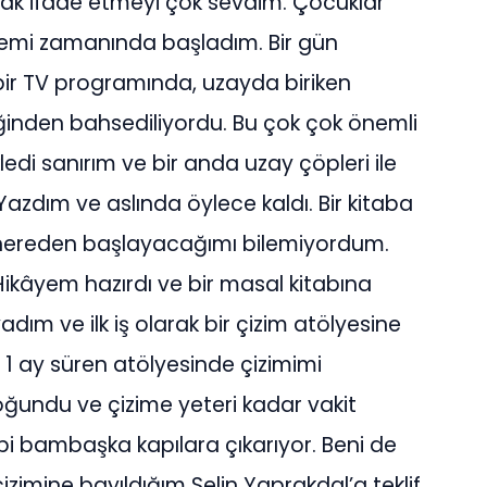
rak ifade etmeyi çok sevdim. Çocuklar
demi zamanında başladım. Bir gün
 bir TV programında, uzayda biriken
iğinden bahsediliyordu. Bu çok çok önemli
di sanırım ve bir anda uzay çöpleri ile
Yazdım ve aslında öylece kaldı. Bir kitaba
nereden başlayacağımı bilemiyordum.
Hikâyem hazırdı ve bir masal kitabına
adım ve ilk iş olarak bir çizim atölyesine
n 1 ay süren atölyesinde çizimimi
oğundu ve çizime yeteri kadar vakit
ibi bambaşka kapılara çıkarıyor. Beni de
izimine bayıldığım Selin Yaprakdal’a teklif