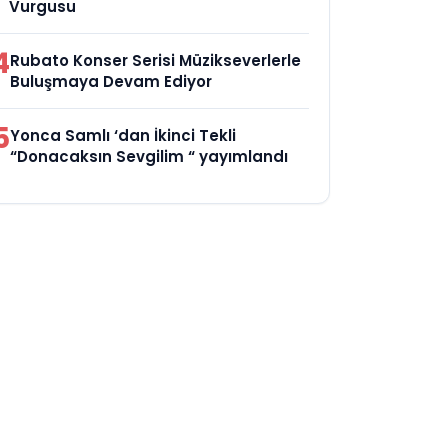
Vurgusu
4
Rubato Konser Serisi Müzikseverlerle
Buluşmaya Devam Ediyor
5
Yonca Samlı ‘dan İkinci Tekli
“Donacaksın Sevgilim “ yayımlandı