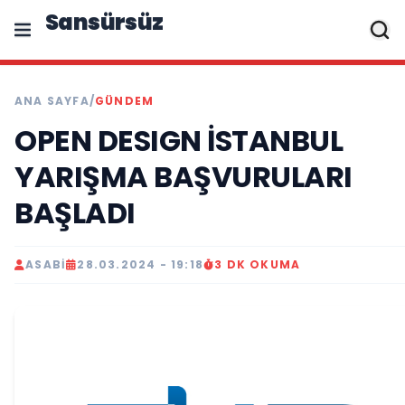
Sansürsüz
ANA SAYFA
/
GÜNDEM
OPEN DESIGN İSTANBUL
YARIŞMA BAŞVURULARI
BAŞLADI
ASABI
28.03.2024 - 19:18
3 DK OKUMA