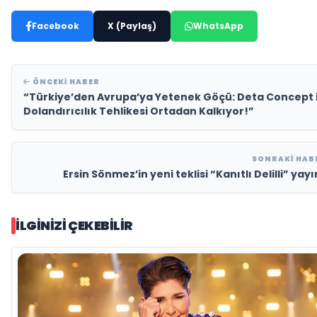
Facebook
X (Paylaş)
WhatsApp
ÖNCEKI HABER
“Türkiye’den Avrupa’ya Yetenek Göçü: Deta Concept i
Dolandırıcılık Tehlikesi Ortadan Kalkıyor!”
SONRAKI HAB
Ersin Sönmez’in yeni teklisi “Kanıtlı Delilli” yay
İLGINIZI ÇEKEBILIR