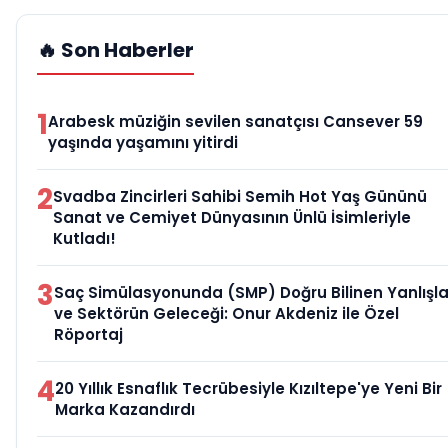
🔥 Son Haberler
1
Arabesk müziğin sevilen sanatçısı Cansever 59
yaşında yaşamını yitirdi
2
Svadba Zincirleri Sahibi Semih Hot Yaş Gününü
Sanat ve Cemiyet Dünyasının Ünlü İsimleriyle
Kutladı!
3
Saç Simülasyonunda (SMP) Doğru Bilinen Yanlışla
ve Sektörün Geleceği: Onur Akdeniz ile Özel
Röportaj
4
20 Yıllık Esnaflık Tecrübesiyle Kızıltepe'ye Yeni Bir
Marka Kazandırdı