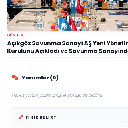
GÜNDEM
Açıkgöz Savunma Sanayi AŞ Yeni Yönet
Kurulunu Açıkladı ve Savunma Sanayind
Küresel Vizyon Vurgusu
Yorumlar (0)
Henüz yorum yazılmamış. İlk görüşü siz bildirin!
FIKIR BELIRT