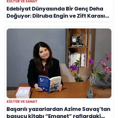
KÜLTÜR VE SANAT
Edebiyat Dünyasında Bir Genç Deha
Doğuyor: Dilruba Engin ve Zift Karası
Evreni ‘AVENOİR’
KÜLTÜR VE SANAT
Başarılı yazarlardan Azime Savaş’tan
başucu kitabı “Emanet” raflardaki