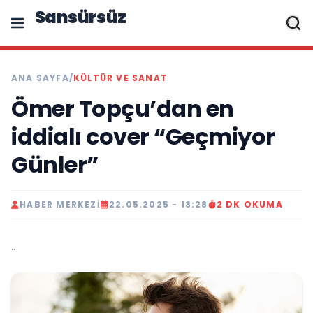
Sansürsüz
ANA SAYFA
/
KÜLTÜR VE SANAT
Ömer Topçu’dan en
iddialı cover “Geçmiyor
Günler”
HABER MERKEZI
22.05.2025 - 13:28
2 DK OKUMA
..