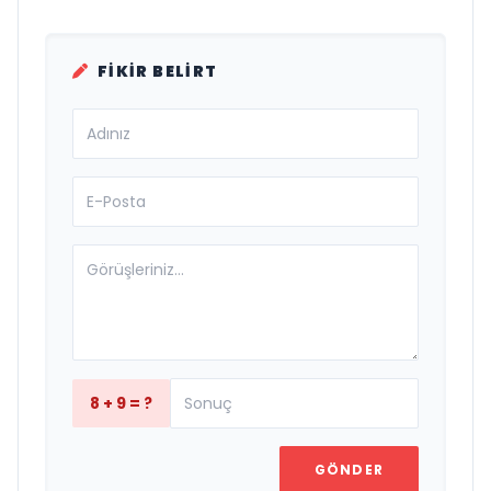
FIKIR BELIRT
8 + 9 = ?
GÖNDER