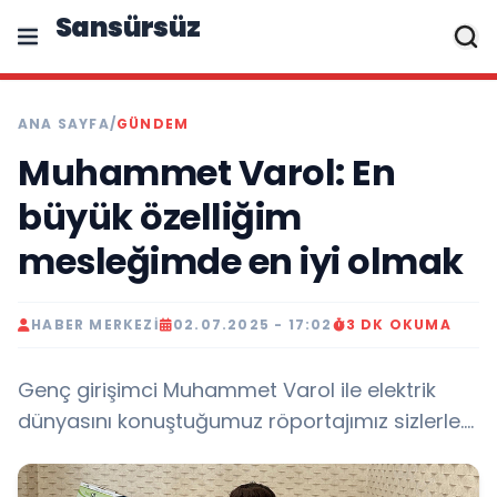
Sansürsüz
ANA SAYFA
/
GÜNDEM
Muhammet Varol: En
büyük özelliğim
mesleğimde en iyi olmak
HABER MERKEZI
02.07.2025 - 17:02
3 DK OKUMA
Genç girişimci Muhammet Varol ile elektrik
dünyasını konuştuğumuz röportajımız sizlerle….