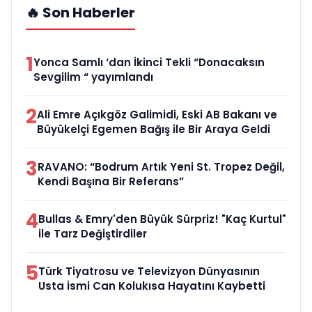
🔥 Son Haberler
1
Yonca Samlı ‘dan İkinci Tekli “Donacaksın
Sevgilim “ yayımlandı
2
Ali Emre Açıkgöz Galimidi, Eski AB Bakanı ve
Büyükelçi Egemen Bağış ile Bir Araya Geldi
3
RAVANO: “Bodrum Artık Yeni St. Tropez Değil,
Kendi Başına Bir Referans”
4
Bullas & Emry'den Büyük Sürpriz! "Kaç Kurtul"
ile Tarz Değiştirdiler
5
Türk Tiyatrosu ve Televizyon Dünyasının
Usta İsmi Can Kolukısa Hayatını Kaybetti