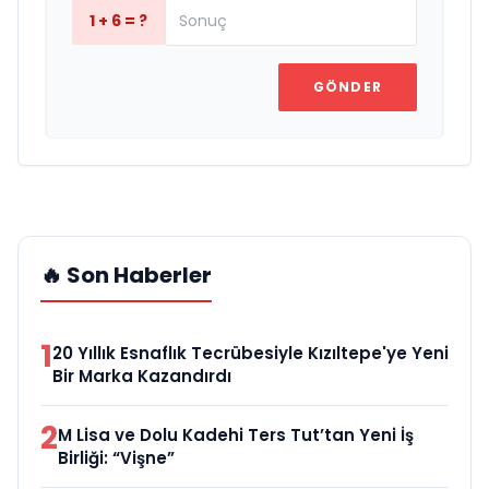
1 + 6 = ?
GÖNDER
🔥 Son Haberler
1
20 Yıllık Esnaflık Tecrübesiyle Kızıltepe'ye Yeni
Bir Marka Kazandırdı
2
M Lisa ve Dolu Kadehi Ters Tut’tan Yeni İş
Birliği: “Vişne”