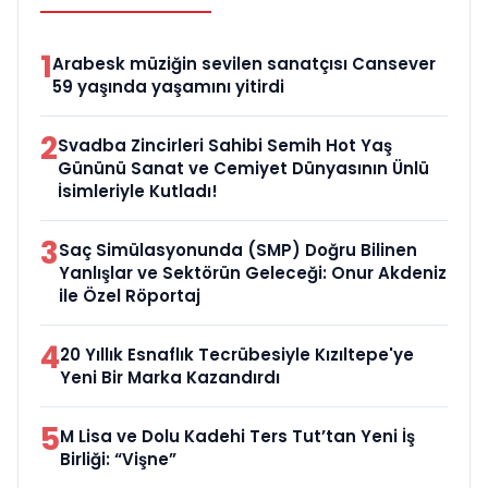
1
Arabesk müziğin sevilen sanatçısı Cansever
59 yaşında yaşamını yitirdi
2
Svadba Zincirleri Sahibi Semih Hot Yaş
Gününü Sanat ve Cemiyet Dünyasının Ünlü
İsimleriyle Kutladı!
3
Saç Simülasyonunda (SMP) Doğru Bilinen
Yanlışlar ve Sektörün Geleceği: Onur Akdeniz
ile Özel Röportaj
4
20 Yıllık Esnaflık Tecrübesiyle Kızıltepe'ye
Yeni Bir Marka Kazandırdı
5
M Lisa ve Dolu Kadehi Ters Tut’tan Yeni İş
Birliği: “Vişne”