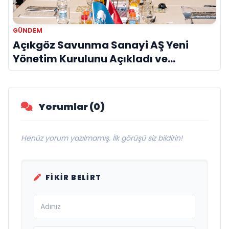
GÜNDEM
Açıkgöz Savunma Sanayi AŞ Yeni
Yönetim Kurulunu Açıkladı ve
Savunma Sanayinde Küresel Vizyon
Vurgusu
Yorumlar (0)
Henüz yorum yazılmamış. İlk görüşü siz bildirin!
FIKIR BELIRT