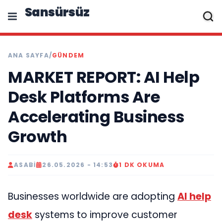
Sansürsüz
ANA SAYFA
/
GÜNDEM
MARKET REPORT: AI Help
Desk Platforms Are
Accelerating Business
Growth
ASABI
26.05.2026 - 14:53
1 DK OKUMA
Businesses worldwide are adopting
AI help
desk
systems to improve customer