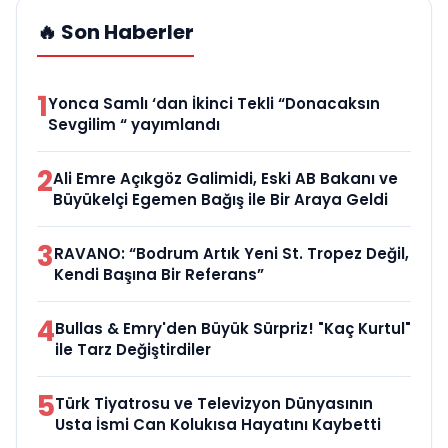
🔥 Son Haberler
1
Yonca Samlı ‘dan İkinci Tekli “Donacaksın
Sevgilim “ yayımlandı
2
Ali Emre Açıkgöz Galimidi, Eski AB Bakanı ve
Büyükelçi Egemen Bağış ile Bir Araya Geldi
3
RAVANO: “Bodrum Artık Yeni St. Tropez Değil,
Kendi Başına Bir Referans”
4
Bullas & Emry'den Büyük Sürpriz! "Kaç Kurtul"
ile Tarz Değiştirdiler
5
Türk Tiyatrosu ve Televizyon Dünyasının
Usta İsmi Can Kolukısa Hayatını Kaybetti