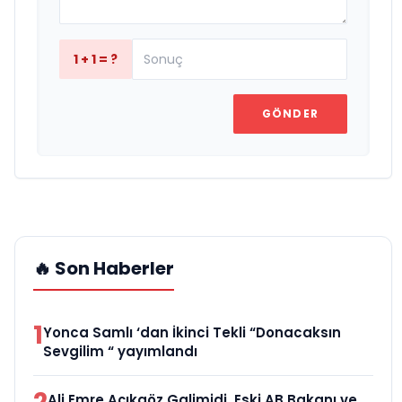
1 + 1 = ?
GÖNDER
🔥 Son Haberler
1
Yonca Samlı ‘dan İkinci Tekli “Donacaksın
Sevgilim “ yayımlandı
Ali Emre Açıkgöz Galimidi, Eski AB Bakanı ve