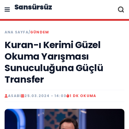
Sansürsüz
ANA SAYFA
/
GÜNDEM
Kuran-ı Kerimi Güzel
Okuma Yarışması
Sunuculuğuna Güçlü
Transfer
ASABI
25.03.2024 - 14:03
1 DK OKUMA