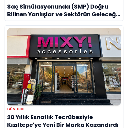
Saç Simülasyonunda (SMP) Doğru
Bilinen Yanlışlar ve Sektörün Geleceği:
Onur Akdeniz ile Özel Röportaj
GÜNDEM
20 Yıllık Esnaflık Tecrübesiyle
Kızıltepe'ye Yeni Bir Marka Kazandırdı