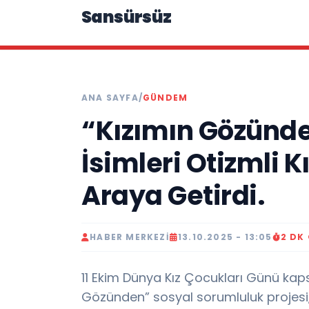
Sansürsüz
ANA SAYFA
/
GÜNDEM
“Kızımın Gözünde
İsimleri Otizmli Kı
Araya Getirdi.
HABER MERKEZI
13.10.2025 - 13:05
2 DK
11 Ekim Dünya Kız Çocukları Günü kap
Gözünden” sosyal sorumluluk projesi