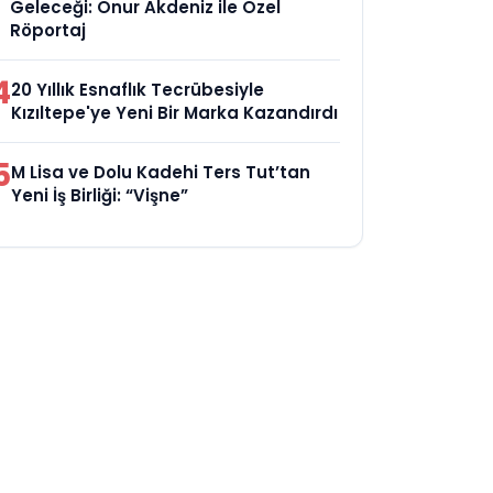
Geleceği: Onur Akdeniz ile Özel
Röportaj
4
20 Yıllık Esnaflık Tecrübesiyle
Kızıltepe'ye Yeni Bir Marka Kazandırdı
5
M Lisa ve Dolu Kadehi Ters Tut’tan
Yeni İş Birliği: “Vişne”