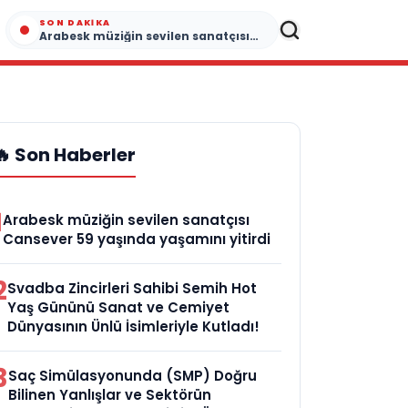
SON DAKIKA
Arabesk müziğin sevilen sanatçısı Cansever 59 yaşında yaşamını yitirdi
🔥 Son Haberler
1
Arabesk müziğin sevilen sanatçısı
Cansever 59 yaşında yaşamını yitirdi
2
Svadba Zincirleri Sahibi Semih Hot
Yaş Gününü Sanat ve Cemiyet
Dünyasının Ünlü İsimleriyle Kutladı!
3
Saç Simülasyonunda (SMP) Doğru
Bilinen Yanlışlar ve Sektörün