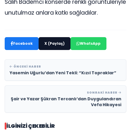
Salih Bademci konserde renkli görüntüleriyle
unutulmaz anlara katkı sağladılar.
Facebook
X (Paylaş)
WhatsApp
ÖNCEKI HABER
Yasemin Uğurlu’dan Yeni Tekli: “Kızıl Topraklar”
SONRAKI HABER
Şair ve Yazar Şükran Tercanlı’dan Duygulandıran
Vefa Hikayesi
İLGINIZI ÇEKEBILIR