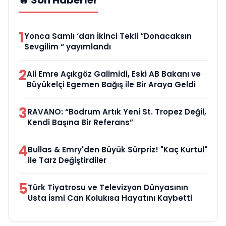
🔥 Son Haberler
1
Yonca Samlı ‘dan İkinci Tekli “Donacaksın
Sevgilim “ yayımlandı
2
Ali Emre Açıkgöz Galimidi, Eski AB Bakanı ve
Büyükelçi Egemen Bağış ile Bir Araya Geldi
3
RAVANO: “Bodrum Artık Yeni St. Tropez Değil,
Kendi Başına Bir Referans”
4
Bullas & Emry'den Büyük Sürpriz! "Kaç Kurtul"
ile Tarz Değiştirdiler
5
Türk Tiyatrosu ve Televizyon Dünyasının
Usta İsmi Can Kolukısa Hayatını Kaybetti