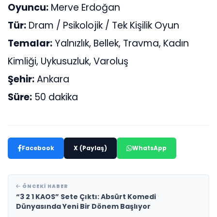
Oyuncu:
Merve Erdoğan
Tür:
Dram / Psikolojik / Tek Kişilik Oyun
Temalar:
Yalnızlık, Bellek, Travma, Kadın
Kimliği, Uykusuzluk, Varoluş
Şehir:
Ankara
Süre:
50 dakika
Facebook
X (Paylaş)
WhatsApp
ÖNCEKI HABER
“3 2 1 KAOS” Sete Çıktı: Absürt Komedi
Dünyasında Yeni Bir Dönem Başlıyor