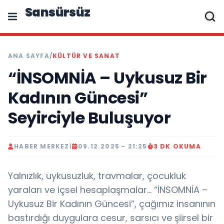
Sansürsüz
ANA SAYFA
/
KÜLTÜR VE SANAT
“İNSOMNİA – Uykusuz Bir
Kadının Güncesi”
Seyirciyle Buluşuyor
HABER MERKEZI
09.12.2025 - 21:25
3 DK OKUMA
Yalnızlık, uykusuzluk, travmalar, çocukluk
yaraları ve içsel hesaplaşmalar… “İNSOMNİA –
Uykusuz Bir Kadının Güncesi”, çağımız insanının
bastırdığı duygulara cesur, sarsıcı ve şiirsel bir