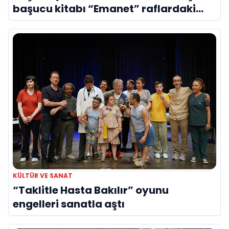
başucu kitabı “Emanet” raflardaki
yerini aldı
KÜLTÜR VE SANAT
“Taklitle Hasta Bakılır” oyunu
engelleri sanatla aştı