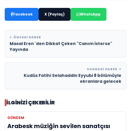
Facebook
X (Paylaş)
WhatsApp
ÖNCEKI HABER
Masal Eren 'den Dikkat Çeken "Canım İsterse"
Yayında
SONRAKI HABER
Kudüs Fatihi Selahaddin Eyyubi 8 bölümüyle
ekranlara gelecek
İLGINIZI ÇEKEBILIR
GÜNDEM
Arabesk müziğin sevilen sanatçısı