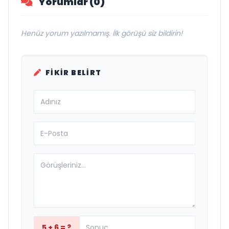
Yorumlar (0)
Henüz yorum yazılmamış. İlk görüşü siz bildirin!
FIKIR BELIRT
5 + 6 = ?