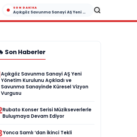
SON DAKIKA
Açıkgöz Savunma Sanayi AŞ Yeni Yönetim Kurulunu Açıkladı ve Savunma Sanayinde Küresel Vizyon Vurgusu
🔥 Son Haberler
1
Açıkgöz Savunma Sanayi AŞ Yeni
Yönetim Kurulunu Açıkladı ve
Savunma Sanayinde Küresel Vizyon
Vurgusu
2
Rubato Konser Serisi Müzikseverlerle
Buluşmaya Devam Ediyor
3
Yonca Samlı ‘dan İkinci Tekli