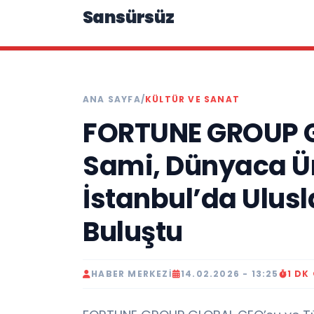
Sansürsüz
ANA SAYFA
/
KÜLTÜR VE SANAT
FORTUNE GROUP G
Sami, Dünyaca Ün
İstanbul’da Ulus
Buluştu
HABER MERKEZI
14.02.2026 - 13:25
1 DK