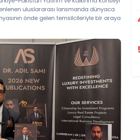
kiye–Pakistan Yatırım ve Kalkınma Konseyi
düzenlenen uluslararası lansmanda dünyaca
ünyasının önde gelen temsilcileriyle bir araya