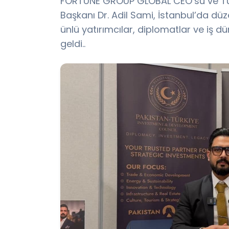
FORTUNE GROUP GLOBAL CEO’su ve Tür
Başkanı Dr. Adil Sami, İstanbul’da 
ünlü yatırımcılar, diplomatlar ve iş d
geldi..