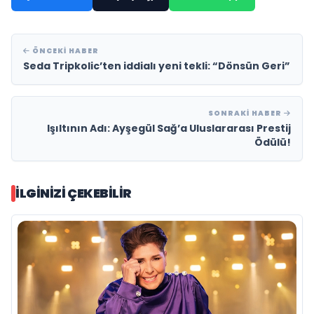
ÖNCEKI HABER
Seda Tripkolic’ten iddialı yeni tekli: “Dönsün Geri”
SONRAKI HABER
Işıltının Adı: Ayşegül Sağ’a Uluslararası Prestij
Ödülü!
İLGINIZI ÇEKEBILIR