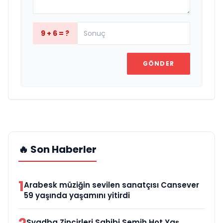
9 + 6 = ?
GÖNDER
🔥 Son Haberler
1
Arabesk müziğin sevilen sanatçısı Cansever
59 yaşında yaşamını yitirdi
Svadba Zincirleri Sahibi Semih Hot Yaş