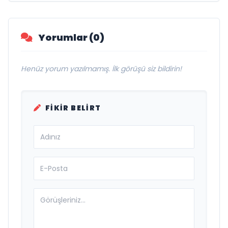
Savunma Sanayinde Küresel Vizyon
Vurgusu
Yorumlar (0)
Henüz yorum yazılmamış. İlk görüşü siz bildirin!
FIKIR BELIRT