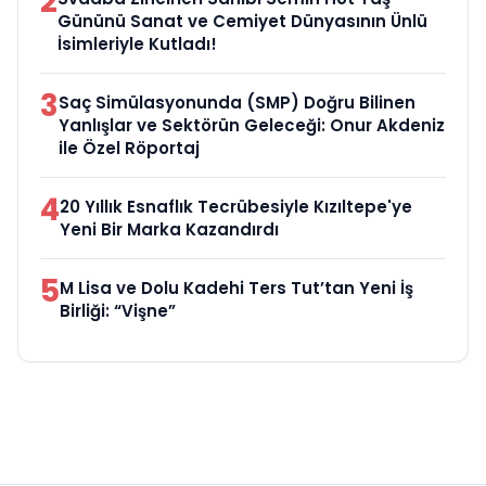
2
Gününü Sanat ve Cemiyet Dünyasının Ünlü
İsimleriyle Kutladı!
3
Saç Simülasyonunda (SMP) Doğru Bilinen
Yanlışlar ve Sektörün Geleceği: Onur Akdeniz
ile Özel Röportaj
4
20 Yıllık Esnaflık Tecrübesiyle Kızıltepe'ye
Yeni Bir Marka Kazandırdı
5
M Lisa ve Dolu Kadehi Ters Tut’tan Yeni İş
Birliği: “Vişne”