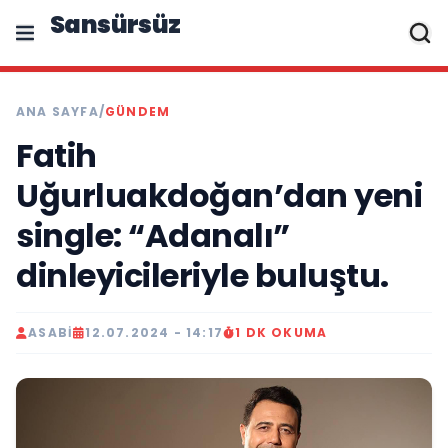
Sansürsüz
ANA SAYFA
/
GÜNDEM
Fatih
Uğurluakdoğan’dan yeni
single: “Adanalı”
dinleyicileriyle buluştu.
ASABI
12.07.2024 - 14:17
1 DK OKUMA