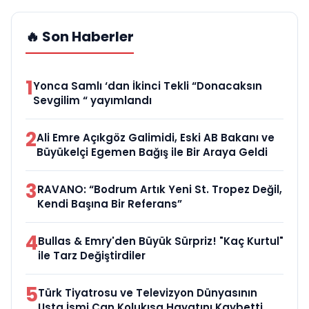
🔥 Son Haberler
1
Yonca Samlı ‘dan İkinci Tekli “Donacaksın
Sevgilim “ yayımlandı
2
Ali Emre Açıkgöz Galimidi, Eski AB Bakanı ve
Büyükelçi Egemen Bağış ile Bir Araya Geldi
3
RAVANO: “Bodrum Artık Yeni St. Tropez Değil,
Kendi Başına Bir Referans”
4
Bullas & Emry'den Büyük Sürpriz! "Kaç Kurtul"
ile Tarz Değiştirdiler
5
Türk Tiyatrosu ve Televizyon Dünyasının
Usta İsmi Can Kolukısa Hayatını Kaybetti